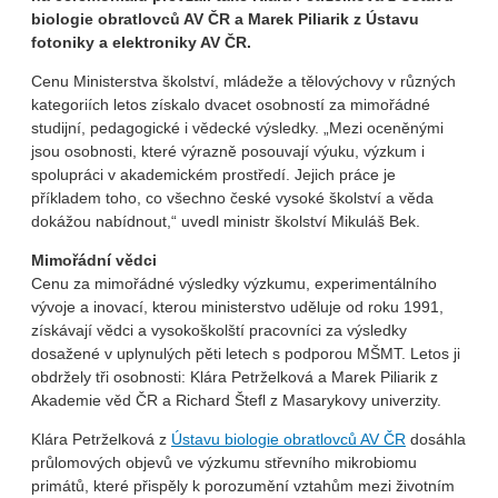
biologie obratlovců AV ČR a Marek Piliarik z Ústavu
fotoniky a elektroniky AV ČR.
Cenu Ministerstva školství, mládeže a tělovýchovy v různých
kategoriích letos získalo dvacet osobností za mimořádné
studijní, pedagogické i vědecké výsledky. „Mezi oceněnými
jsou osobnosti, které výrazně posouvají výuku, výzkum i
spolupráci v akademickém prostředí. Jejich práce je
příkladem toho, co všechno české vysoké školství a věda
dokážou nabídnout,“ uvedl ministr školství Mikuláš Bek.
Mimořádní vědci
Cenu za mimořádné výsledky výzkumu, experimentálního
vývoje a inovací, kterou ministerstvo uděluje od roku 1991,
získávají vědci a vysokoškolští pracovníci za výsledky
dosažené v uplynulých pěti letech s podporou MŠMT. Letos ji
obdržely tři osobnosti: Klára Petrželková a Marek Piliarik z
Akademie věd ČR a Richard Štefl z Masarykovy univerzity.
Klára Petrželková z
Ústavu biologie obratlovců AV ČR
dosáhla
průlomových objevů ve výzkumu střevního mikrobiomu
primátů, které přispěly k porozumění vztahům mezi životním