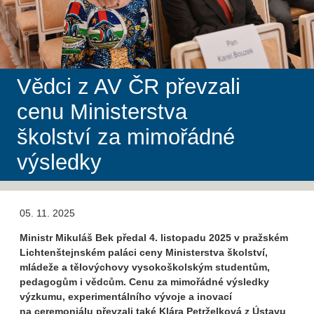
Vědci z AV ČR převzali
cenu Ministerstva
školství za mimořádné
výsledky
05. 11. 2025
Ministr Mikuláš Bek předal 4. listopadu 2025 v pražském
Lichtenštejnském paláci ceny Ministerstva školství,
mládeže a tělovýchovy vysokoškolským studentům,
pedagogům i vědcům. Cenu za mimořádné výsledky
výzkumu, experimentálního vývoje a inovací
na ceremoniálu převzali také Klára Petrželková z Ústavu