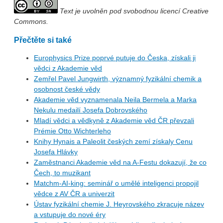
Text je uvolněn pod svobodnou licencí Creative
Commons.
Přečtěte si také
Europhysics Prize poprvé putuje do Česka, získali ji
vědci z Akademie věd
Zemřel Pavel Jungwirth, významný fyzikální chemik a
osobnost české vědy
Akademie věd vyznamenala Neila Bermela a Marka
Nekulu medailí Josefa Dobrovského
Mladí vědci a vědkyně z Akademie věd ČR převzali
Prémie Otto Wichterleho
Knihy Hynais a Paleolit českých zemí získaly Cenu
Josefa Hlávky
Zaměstnanci Akademie věd na A-Festu dokazují, že co
Čech, to muzikant
Matchm-AI-king: seminář o umělé inteligenci propojil
vědce z AV ČR a univerzit
Ústav fyzikální chemie J. Heyrovského zkracuje název
a vstupuje do nové éry