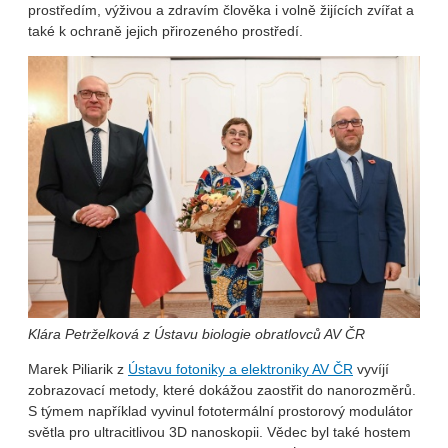
prostředím, výživou a zdravím člověka i volně žijících zvířat a
také k ochraně jejich přirozeného prostředí.
Klára Petrželková z Ústavu biologie obratlovců AV ČR
Marek Piliarik z
Ústavu fotoniky a elektroniky AV ČR
vyvíjí
zobrazovací metody, které dokážou zaostřit do nanorozměrů.
S týmem například vyvinul fototermální prostorový modulátor
světla pro ultracitlivou 3D nanoskopii. Vědec byl také hostem