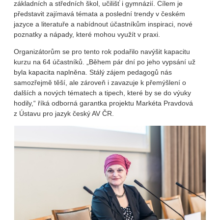
základních a středních škol, učilišť i gymnázií. Cílem je
představit zajímavá témata a poslední trendy v českém
jazyce a literatuře a nabídnout účastníkům inspiraci, nové
poznatky a nápady, které mohou využít v praxi.
Organizátorům se pro tento rok podařilo navýšit kapacitu
kurzu na 64 účastníků. „Během pár dní po jeho vypsání už
byla kapacita naplněna. Stálý zájem pedagogů nás
samozřejmě těší, ale zároveň i zavazuje k přemýšlení o
dalších a nových tématech a tipech, které by se do výuky
hodily,“ říká odborná garantka projektu Markéta Pravdová
z Ústavu pro jazyk český AV ČR.