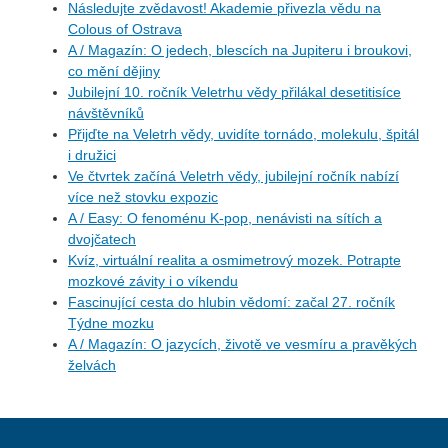
Následujte zvědavost! Akademie přivezla vědu na
Colous of Ostrava
A / Magazín: O jedech, blescích na Jupiteru i broukovi,
co mění dějiny
Jubilejní 10. ročník Veletrhu vědy přilákal desetitisíce
návštěvníků
Přijďte na Veletrh vědy, uvidíte tornádo, molekulu, špitál
i družici
Ve čtvrtek začíná Veletrh vědy, jubilejní ročník nabízí
více než stovku expozic
A / Easy: O fenoménu K-pop, nenávisti na sítích a
dvojčatech
Kvíz, virtuální realita a osmimetrový mozek. Potrapte
mozkové závity i o víkendu
Fascinující cesta do hlubin vědomí: začal 27. ročník
Týdne mozku
A / Magazín: O jazycích, životě ve vesmíru a pravěkých
želvách