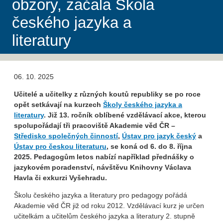
obzory, začala Škola
českého jazyka a
literatury
06. 10. 2025
Učitelé a učitelky z různých koutů republiky se po roce
opět setkávají na kurzech
Školy českého jazyka a
literatury
. Již 13. ročník oblíbené vzdělávací akce, kterou
spolupořádají tři pracoviště Akademie věd ČR –
Středisko společných činností
,
Ústav pro jazyk český
a
Ústav pro českou literaturu
, se koná od 6. do 8. října
2025. Pedagogům letos nabízí například přednášky o
jazykovém poradenství, návštěvu Knihovny Václava
Havla či exkurzi Vyšehradu.
Školu českého jazyka a literatury pro pedagogy pořádá
Akademie věd ČR již od roku 2012. Vzdělávací kurz je určen
učitelkám a učitelům českého jazyka a literatury 2. stupně