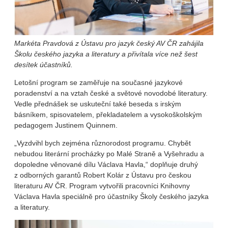
Markéta Pravdová z Ústavu pro jazyk český AV ČR zahájila
Školu českého jazyka a literatury a přivítala více než šest
desítek účastníků.
Letošní program se zaměřuje na současné jazykové
poradenství a na vztah české a světové novodobé literatury.
Vedle přednášek se uskuteční také beseda s irským
básníkem, spisovatelem, překladatelem a vysokoškolským
pedagogem Justinem Quinnem.
„Vyzdvihl bych zejména různorodost programu. Chybět
nebudou literární procházky po Malé Straně a Vyšehradu a
dopoledne věnované dílu Václava Havla,“ doplňuje druhý
z odborných garantů Robert Kolár z Ústavu pro českou
literaturu AV ČR. Program vytvořili pracovníci Knihovny
Václava Havla speciálně pro účastníky Školy českého jazyka
a literatury.