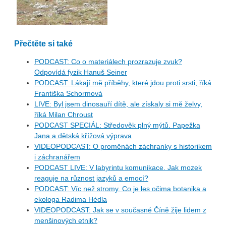
Přečtěte si také
PODCAST: Co o materiálech prozrazuje zvuk?
Odpovídá fyzik Hanuš Seiner
PODCAST: Lákají mě příběhy, které jdou proti srsti, říká
Františka Schormová
LIVE: Byl jsem dinosauří dítě, ale získaly si mě želvy,
říká Milan Chroust
PODCAST SPECIÁL: Středověk plný mýtů. Papežka
Jana a dětská křížová výprava
VIDEOPODCAST: O proměnách záchranky s historikem
i záchranářem
PODCAST LIVE: V labyrintu komunikace. Jak mozek
reaguje na různost jazyků a emocí?
PODCAST: Víc než stromy. Co je les očima botanika a
ekologa Radima Hédla
VIDEOPODCAST: Jak se v současné Číně žije lidem z
menšinových etnik?