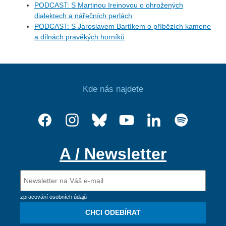
PODCAST: S Martinou Ireinovou o ohrožených
dialektech a nářečních perlách
PODCAST: S Jaroslavem Bartíkem o příbězích kamene
a dílnách pravěkých horníků
Kde nás najdete
A / Newsletter
zpracování osobních údajů
CHCI ODEBÍRAT