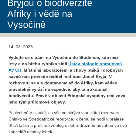
Bryjou o biodiverzitě
Afriky i vědě na
Vysočině
14. 03. 2025
Vydejte se s námi na Vysočinu do Studence, kde mezi
lesy a na břehu rybníka sídlí
Ústav biologie obratlovců
AV ČR
. Místními laboratořemi a chovy ptáků i drobných
savců nás provede ředitel instituce Josef Bryja. V
rozhovoru se ale dostaneme až do Afriky, kam vědec
pravidelně vyráží na expedice, aby tam zkoumal
biodiverzitu. Právě v oblasti Etiopské vysočiny realizoval
jeho tým průlomové objevy.
Poslechněte si také, co vše se skrývá v unikátní rezervaci
Chinko ve Středoafrické republice, k čemu se hodí v pralese
IKEA taška a proč má zoolog s dobrodružnou povahou ve své
kanceláři desítky lebek.