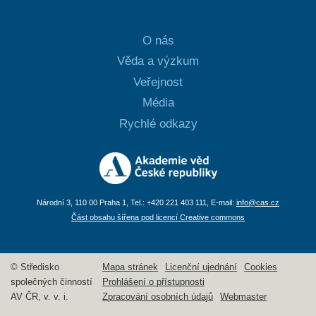
O nás
Věda a výzkum
Veřejnost
Média
Rychlé odkazy
Národní 3, 110 00 Praha 1, Tel.: +420 221 403 111, E-mail:
info@cas.cz
Část obsahu šířena pod licencí Creative commons
© Středisko
Mapa stránek
Licenční ujednání
Cookies
společných činností
Prohlášení o přístupnosti
AV ČR, v. v. i.
Zpracování osobních údajů
Webmaster