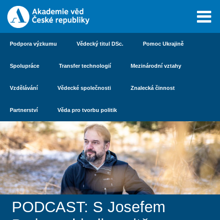
Podpora výzkumu
Vědecký titul DSc.
Pomoc Ukrajině
Spolupráce
Transfer technologií
Mezinárodní vztahy
Vzdělávání
Vědecké společnosti
Znalecká činnost
Partnerství
Věda pro tvorbu politik
PODCAST: S Josefem