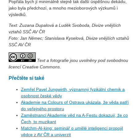
Popřála bych jí minimálně stejně tak další úspěšnou dekádu,
jako byla předchozí, a mnoho mezioborových výzkumů i
výsledků.
Text: Zuzana Dupalová a Luděk Svoboda, Divize vnějších
vztahů SSČ AV ČR
Foto: Jan Němec; Stanislava Kyselová, Divize vnějších vztahů
SSČ AV ČR
Text a fotografie jsou uvolněny pod svobodnou
licencí Creative Commons.
Přečtěte si také
Zemřel Pavel Jungwirth, významný fyzikální chemik a
osobnost české vědy
Akademie na Colours of Ostrava ukázala, že věda patří
do veřejného prostoru
Zaměstnanci Akademie věd na A-Festu dokazují, že co
Čech, to muzikant
Matchm-AI-king: seminář o umělé inteligenci propojil
vědce z AV ČR a univerzit