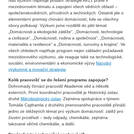
Náš výzkum naplňuje poslání Strategie AV21 právě v
mezioborovém tématu a zapojení všech vědních oblastí –
společenskovědních, přírodních a technických. Ostatně jde o
elementární premisy chování domácností, kde se všechny
obory potkávají. Výzkum jsme rozdělili do pěti témat:
„Domácnosti a ekologické zátěže“, „Domácnosti, technologie
a civilizace“, „Domácnosti, rodina a společnost“, „Domácnosti,
materialita a resilience“ a „Domácnosti, suroviny a krajina“. Ve
všech ohledech naplňuje program nejen základní požadavek
mezioborového výzkumu, ale reaguje také na technologické,
sociální, environmentální a ekonomické výzvy
Národní
výzkumné a inovační strategie
.
Kolik pracovišť se do řešení programu zapojuje?
Dohromady čtrnáct pracovišť Akademie věd a několik
externích. První koordinační pracoviště je Historický ústav,
druhé
Mikrobiologický ústav
. Zejména spolupráce s týmem
Tomáše Cajthamla z druhého jmenovaného pracoviště přináší
jedno ze stěžejních témat pro výzkum domácností: zátěž pro
životní prostředí – tedy odpady, chemikálie, zejména
takzvané věčné chemikálie, a další.