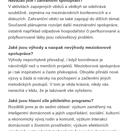
Navázali jste i zahraniční spolupráci?
V aktivitách zapojených vědců a vědkyň se odehrává
souběžně, zejména na mezinárodních konferencích a v
diskuzích. Zahraniční vědci se také zapojují do dílčích témat.
Současně plánujeme rozvíjet další mezinárodní spolupráce,
ostatně například odpadové hospodářství či perfluorované a
polyfluorované látky jsou celosvětový problém.
Jaké jsou výhody a naopak nevýhody mezioborové
spolupráce?
Výhody nepochybně převažují, i když koordinace je
náročnější než u menších projektů. Mezioborová spolupráce
je i tak inspirativní a často překvapivá. Obvykle přináší nové
výzvy a žádá si nároky na pochopení a začlenění jiných
metodických postupů. V tom je věda krásná, nikdy vás
nenechá v klidu, že je takzvaně vše vyřešeno.
Jaké jsou hlavní cíle pětiletého programu?
Rozdělili jsme je do sedmi oblastí: výzkum zaměřený na
inteligentní domácnosti a jejich uspořádání; sociální, kulturní
a ekonomický vývoj rodin a komunit; výzkum interakcí
domácností s životním prostředím; výzkum efektivních