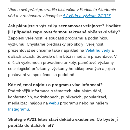
Více o své práci prozradila historička v Podcastu Akademie
věd a v rozhovoru v časopise
A / Věda a výzkum 2/2017
.
Jak plánujete s výsledky seznamovat veřejnost? Hodláte
ji i případně zapojovat formou takzvané občanské vědy?
Zapojení veřejnosti je součástí programu a podmínkou
výzkumu. Chystáme přednášky pro školy i veřejnost,
prezentovat se chceme také například na
Veletrhu vědy
a
dalších akcích. Souvisle s tím běží i mediální prezentace. V
dílčích výzkumech provádíme ankety, paměťové výzkumy,
sociologické průzkumy, výzkumy hendikepovaných a jejich
postavení ve společnosti a podobně.
Kde zájemci najdou o programu více informací?
Podrobnější informace o tématech, aktuálním dění,
konferencích, workshopech, publikacích, popularizaci,
medializaci najdou na
webu
programu nebo na našem
Instagramu
.
Strategie AV21 letos slaví dekádu existence. Co byste jí
popřála do dalších let?