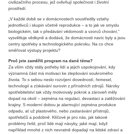
civilizačního procesu, jež ovlivňují společnost i životní
prostředí.
„V každé době se v domácnostech soustředily vztahy
jednotlivců i skupin včetně reprodukce – a to jak ve smyslu
biologickém, tak v předávání vědomostí a vzorců chování,“
vysvětluje vědkyně a dodává, že domácnosti navíc byly a jsou
centry spotřeby a technologického pokroku. Na co chce
směřovat výstupy projektu?
Proč jste zaměřili program na dané téma?
Za vším vždy stály potřeby lidí a jejich uspokojování, kdy
významná část má motivaci ke zlepšování soukromého
života. To s sebou neslo rozvíjení dovedností, řemesel,
technologií a získávání surovin z přírodních zdrojů. Nároky
spotřebitelství tak vždy motivovaly pokrok a zároveň měly
dopad na okolí – zejména na regulaci, devastaci a zatěžování
krajiny. S moderní dobou je alarmující zejména produkce
odpadu, ať už plastového, nebo zastarávání přístrojů,
spotřebičů a podobně. Klíčové je pro nás, jak takové
problémy řešit, proč lidé mají návyky, jaké mají, když
například mnohé z nich nevratně dopadají na lidské zdraví a