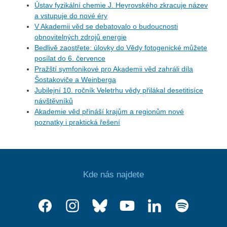
Ústav fyzikální chemie J. Heyrovského zkracuje název
a vstupuje do nové éry
V Akademii věd se debatovalo o budoucnosti
obnovitelných zdrojů energie
Bedlivě zaostřete: úlovky do Vědy fotogenické můžete
posílat do 6. července
Pražští symfonikové pro Akademii věd zahráli díla
Šostakoviče a Weinberga
Jubilejní 10. ročník Veletrhu vědy přilákal desetitisíce
návštěvníků
Akademie věd přináší krajům a regionům nové
poznatky i praktická řešení
Kde nás najdete