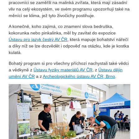
pracovníci se zaměřili na malinká zvířata, která mají zásadní
vliv na celý ekosystém, ve svém programu upozorňují také na
měnící se klima, jež tyto živočichy postihuje.
A konečně, koho zajímá, co znamení slova bedruška,
kokorunka nebo pinkalinka, měl by zavítat do expozice
Ústavu pro jazyk český AV ČR
, která mapuje bohatství nářečí
a díky níž se lze dozvědět i odpověď na otázku, kde je kostka
kulatá.
Bohatý program si pro všechny příchozí nachystali také vědci
a vědkyně z
Ústavu fyziky materiálů AV ČR
, z
Ústavu dějin
umění AV ČR
a z
Archeologického ústavu AV ČR, Brno
.