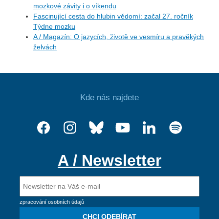
mozkové závity i o víkendu
Fascinující cesta do hlubin vědomí: začal 27. ročník
Týdne mozku
A / Magazín: O jazycích, životě ve vesmíru a pravěkých
želvách
Kde nás najdete
A / Newsletter
zpracování osobních údajů
CHCI ODEBÍRAT