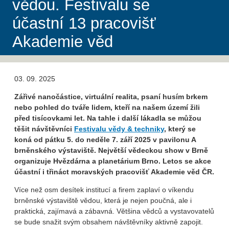
vědou. Festivalu se
účastní 13 pracovišť
Akademie věd
03. 09. 2025
Zářivé nanočástice, virtuální realita, psaní husím brkem
nebo pohled do tváře lidem, kteří na našem území žili
před tisícovkami let. Na tahle i další lákadla se můžou
těšit návštěvníci
Festivalu vědy & techniky
, který se
koná od pátku 5. do neděle 7. září 2025 v pavilonu A
brněnského výstaviště. Největší vědeckou show v Brně
organizuje Hvězdárna a planetárium Brno. Letos se akce
účastní i třináct moravských pracovišť Akademie věd ČR.
Více než osm desítek institucí a firem zaplaví o víkendu
brněnské výstaviště vědou, která je nejen poučná, ale i
praktická, zajímavá a zábavná. Většina vědců a vystavovatelů
se bude snažit svým obsahem návštěvníky aktivně zapojit.