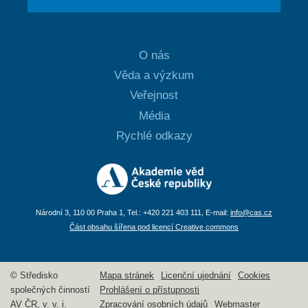
O nás
Věda a výzkum
Veřejnost
Média
Rychlé odkazy
Národní 3, 110 00 Praha 1, Tel.: +420 221 403 111, E-mail:
info@cas.cz
Část obsahu šířena pod licencí Creative commons
© Středisko
Mapa stránek
Licenční ujednání
Cookies
společných činností
Prohlášení o přístupnosti
AV ČR, v. v. i.
Zpracování osobních údajů
Webmaster