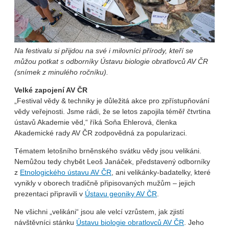
Na festivalu si přijdou na své i milovníci přírody, kteří se
můžou potkat s odborníky Ústavu biologie obratlovců AV ČR
(snímek z minulého ročníku).
Velké zapojení AV ČR
„Festival vědy & techniky je důležitá akce pro zpřístupňování
vědy veřejnosti. Jsme rádi, že se letos zapojila téměř čtvrtina
ústavů Akademie věd,“ říká Soňa Ehlerová, členka
Akademické rady AV ČR zodpovědná za popularizaci.
Tématem letošního brněnského svátku vědy jsou velikáni.
Nemůžou tedy chybět Leoš Janáček, představený odborníky
z
Etnologického ústavu AV ČR
, ani velikánky-badatelky, které
vynikly v oborech tradičně připisovaných mužům – jejich
prezentaci připravili v
Ústavu geoniky AV ČR
.
Ne všichni „velikáni“ jsou ale velcí vzrůstem, jak zjistí
návštěvníci stánku
Ústavu biologie obratlovců AV ČR
. Jeho