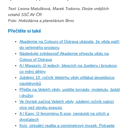
Text: Leona Matušková, Marek Todorov, Divize vnějších
vztahů SSČ AV ČR
Foto: Hvězdárna a planetárium Brno
Přečtěte si také
Akademie na Colours of Ostrava ukázala, že věda patří
do veřejného prostoru
Následujte zvědavost! Akademie přivezla vědu na
Colous of Ostrava
A / Magazín: O jedech, blescích na Jupiteru i broukovi,
co mění dějiny
Jubilejní 10. ročník Veletrhu vědy přilákal desetitisíce
návštěvníků
Přijďte na Veletrh vědy, uvidíte tornádo, molekulu, špitál
i družici
Ve čtvrtek začíná Veletrh vědy, jubilejní ročník nabízí
více než stovku expozic
A / Easy: O fenoménu K-pop, nenávisti na sítích a
dvojčatech
Kvíz, virtuální realita a osmimetrový mozek. Potrapte