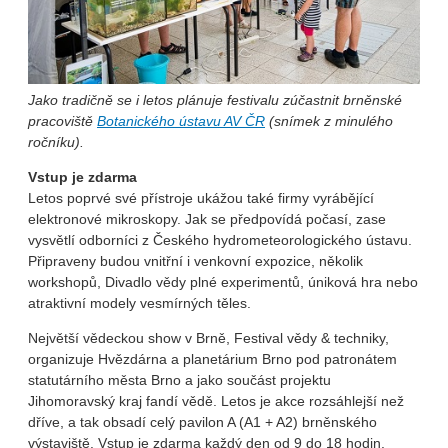
Jako tradičně se i letos plánuje festivalu zúčastnit brněnské
pracoviště
Botanického ústavu AV ČR
(snímek z minulého
ročníku).
Vstup je zdarma
Letos poprvé své přístroje ukážou také firmy vyrábějící
elektronové mikroskopy. Jak se předpovídá počasí, zase
vysvětlí odborníci z Českého hydrometeorologického ústavu.
Připraveny budou vnitřní i venkovní expozice, několik
workshopů, Divadlo vědy plné experimentů, úniková hra nebo
atraktivní modely vesmírných těles.
Největší vědeckou show v Brně, Festival vědy & techniky,
organizuje Hvězdárna a planetárium Brno pod patronátem
statutárního města Brno a jako součást projektu
Jihomoravský kraj fandí vědě. Letos je akce rozsáhlejší než
dříve, a tak obsadí celý pavilon A (A1 + A2) brněnského
výstaviště. Vstup je zdarma každý den od 9 do 18 hodin.