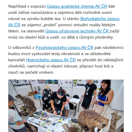
Například v expozici
Ústavu analytické chemie AV ČR
lidé
uvidí zářivé nanočástice a zejména děti rozhodně ocení
návod na výrobu bubble tea. U stánku
Biofyzikálního ústavu
AV ČR
se zájemci „proletí“ pomocí virtuální reality lidským
tělem, na stanovišti
Ústavu přístrojové techniky AV ČR
zažijí
mráz na vlastní kůži a uvidí, co dělá s různými předměty.
U odborníků z
Psychologického ústavu AV ČR
pak návštěvníci
budou moct vyzkoušet testy obratnosti a ve středověké
kanceláři
Historického ústavu AV ČR
se převtělí do někdejších
úředníků, namíchají si vlastní inkoust, připraví husí brk a
naučí se pečetit voskem.