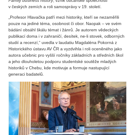
Family business history
, vznik občanské společnosti
v českých zemích a roli samosprávy v 19. století.
„Profesor Hlavačka patří mezi historiky, kteří se nezaměřili
pouze na jediné téma, osobnost či obor. Naopak – ve svém
bádání obsáhl škálu témat i žánrů. Je autorem vědeckých
publikací doma i v zahraničí, desítek, ne-li stovek, odborných
studií a recenzí,“ uvedla v laudatiu Magdaléna Pokorná z
Historického ústavu AV ČR a vyzdvihla i roli oceněného jako
autora učebnic pro vyšší ročníky základních a středních škol
a jeho dlouholetou podporu studentské soutěže mladých
historiků v Chebu, kde motivuje a formuje nastupující
generaci badatelů.