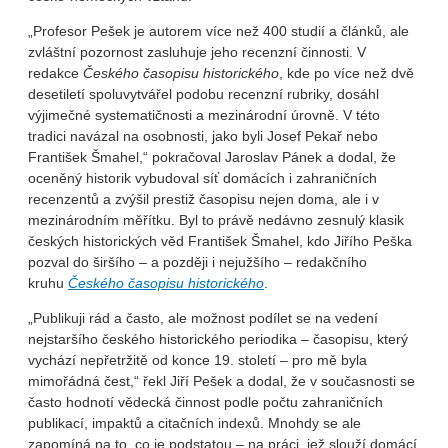
„Profesor Pešek je autorem více než 400 studií a článků, ale
zvláštní pozornost zasluhuje jeho recenzní činnosti. V
redakce
Českého časopisu historického
, kde po více než dvě
desetiletí spoluvytvářel podobu recenzní rubriky, dosáhl
výjimečné systematičnosti a mezinárodní úrovně. V této
tradici navázal na osobnosti, jako byli Josef Pekař nebo
František Šmahel,“ pokračoval Jaroslav Pánek a dodal, že
oceněný historik vybudoval síť domácích i zahraničních
recenzentů a zvýšil prestiž časopisu nejen doma, ale i v
mezinárodním měřítku. Byl to právě nedávno zesnulý klasik
českých historických věd František Šmahel, kdo Jiřího Peška
pozval do širšího – a později i nejužšího – redakčního
kruhu
Českého časopisu historického
.
„Publikuji rád a často, ale možnost podílet se na vedení
nejstaršího českého historického periodika – časopisu, který
vychází nepřetržitě od konce 19. století – pro mě byla
mimořádná čest,“ řekl Jiří Pešek a dodal, že v současnosti se
často hodnotí vědecká činnost podle počtu zahraničních
publikací, impaktů a citačních indexů. Mnohdy se ale
zapomíná na to, co je podstatou – na práci, jež slouží domácí