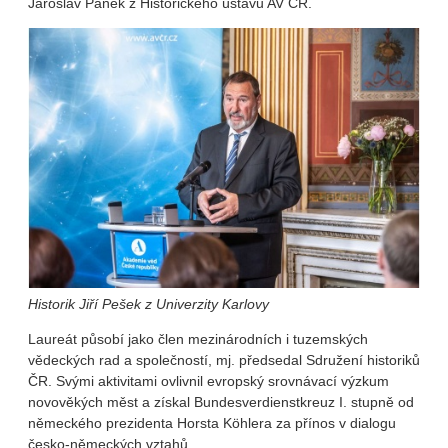
Jaroslav Pánek z Historického ústavu AV ČR.
Historik Jiří Pešek z Univerzity Karlovy
Laureát působí jako člen mezinárodních i tuzemských
vědeckých rad a společností, mj. předsedal Sdružení historiků
ČR. Svými aktivitami ovlivnil evropský srovnávací výzkum
novověkých měst a získal Bundesverdienstkreuz I. stupně od
německého prezidenta Horsta Köhlera za přínos v dialogu
česko-německých vztahů.