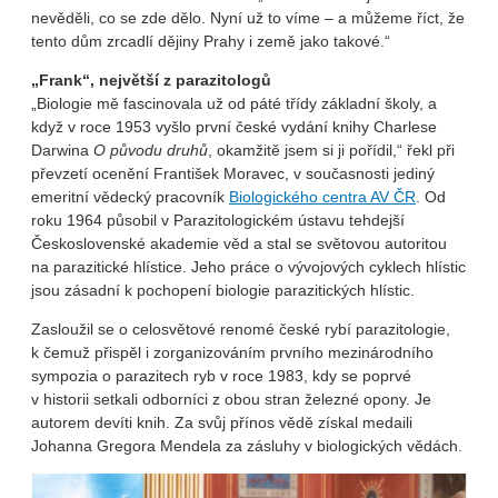
nevěděli, co se zde dělo. Nyní už to víme – a můžeme říct, že
tento dům zrcadlí dějiny Prahy i země jako takové.“
„Frank“, největší z parazitologů
„Biologie mě fascinovala už od páté třídy základní školy, a
když v roce 1953 vyšlo první české vydání knihy Charlese
Darwina
O původu druhů
, okamžitě jsem si ji pořídil,“ řekl při
převzetí ocenění František Moravec, v současnosti jediný
emeritní vědecký pracovník
Biologického centra AV ČR
. Od
roku 1964 působil v Parazitologickém ústavu tehdejší
Československé akademie věd a stal se světovou autoritou
na parazitické hlístice. Jeho práce o vývojových cyklech hlístic
jsou zásadní k pochopení biologie parazitických hlístic.
Zasloužil se o celosvětové renomé české rybí parazitologie,
k čemuž přispěl i zorganizováním prvního mezinárodního
sympozia o parazitech ryb v roce 1983, kdy se poprvé
v historii setkali odborníci z obou stran železné opony. Je
autorem devíti knih. Za svůj přínos vědě získal medaili
Johanna Gregora Mendela za zásluhy v biologických vědách.