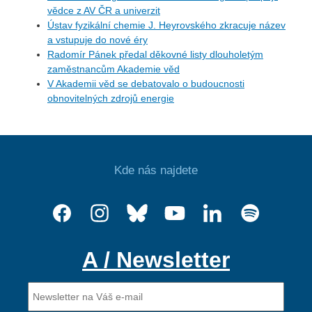
vědce z AV ČR a univerzit
Ústav fyzikální chemie J. Heyrovského zkracuje název
a vstupuje do nové éry
Radomír Pánek předal děkovné listy dlouholetým
zaměstnancům Akademie věd
V Akademii věd se debatovalo o budoucnosti
obnovitelných zdrojů energie
Kde nás najdete
A / Newsletter