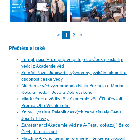
<
1
2
>
Přečtěte si také
Europhysics Prize poprvé putuje do Česka, získali ji
vědci z Akademie věd
Zemřel Pavel Jungwirth, významný fyzikální chemik a
osobnost české vědy
Akademie věd vyznamenala Neila Bermela a Marka
Nekulu medailí Josefa Dobrovského
Mladí vědci a vědkyně z Akademie věd ČR převzali
Prémie Otto Wichterleho
Knihy Hynais a Paleolit českých zemí získaly Cenu
Josefa Hlávky
Zaměstnanci Akademie věd na A-Festu dokazují, že co
Čech, to muzikant
Matchm-AI-king: seminář o umělé inteligenci propojil