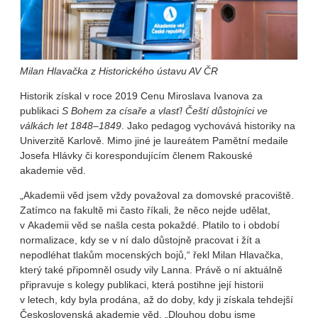
Milan Hlavačka z Historického ústavu AV ČR
Historik získal v roce 2019 Cenu Miroslava Ivanova za
publikaci
S Bohem za císaře a vlasť! Čeští důstojníci ve
válkách let 1848–1849
. Jako pedagog vychovává historiky na
Univerzitě Karlově. Mimo jiné je laureátem Pamětní medaile
Josefa Hlávky či korespondujícím členem Rakouské
akademie věd.
„Akademii věd jsem vždy považoval za domovské pracoviště.
Zatímco na fakultě mi často říkali, že něco nejde udělat,
v Akademii věd se našla cesta pokaždé. Platilo to i období
normalizace, kdy se v ní dalo důstojně pracovat i žít a
nepodléhat tlakům mocenských bojů,“ řekl Milan Hlavačka,
který také připomněl osudy vily Lanna. Právě o ní aktuálně
připravuje s kolegy publikaci, která postihne její historii
v letech, kdy byla prodána, až do doby, kdy ji získala tehdejší
Československá akademie věd. „Dlouhou dobu jsme