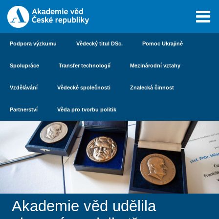
Podpora výzkumu
Vědecký titul DSc.
Pomoc Ukrajině
Spolupráce
Transfer technologií
Mezinárodní vztahy
Vzdělávání
Vědecké společnosti
Znalecká činnost
Partnerství
Věda pro tvorbu politik
Akademie věd udělila