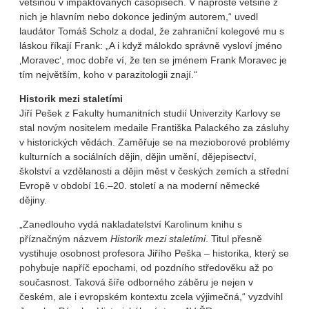
většinou v impaktovaných časopisech. V naprosté většině z
nich je hlavním nebo dokonce jediným autorem,“ uvedl
laudátor Tomáš Scholz a dodal, že zahraniční kolegové mu s
láskou říkají Frank: „A i když málokdo správně vysloví jméno
‚Moravec‘, moc dobře ví, že ten se jménem Frank Moravec je
tím největším, koho v parazitologii znají.“
Historik mezi staletími
Jiří Pešek z Fakulty humanitních studií Univerzity Karlovy se
stal novým nositelem medaile Františka Palackého za zásluhy
v historických vědách. Zaměřuje se na mezioborové problémy
kulturních a sociálních dějin, dějin umění, dějepisectví,
školství a vzdělanosti a dějin měst v českých zemích a střední
Evropě v období 16.–20. století a na moderní německé
dějiny.
„Zanedlouho vydá nakladatelství Karolinum knihu s
příznačným názvem
Historik mezi staletími
. Titul přesně
vystihuje osobnost profesora Jiřího Peška – historika, který se
pohybuje napříč epochami, od pozdního středověku až po
současnost. Taková šíře odborného záběru je nejen v
českém, ale i evropském kontextu zcela výjimečná,“ vyzdvihl