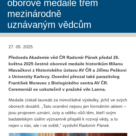
oborové medaile třem
mezinárodně
uznávaným vědcům
27. 05. 2025
Předseda Akademie věd ČR Radomír Pánek předal 26.
května 2025 čestné oborové medaile historikům Milanu
Hlavačkovi z Historického ústavu AV ČR a Jiřímu Peškovi
z Univerzity Karlovy. Ocenění převzal také parazitolog
František Moravec z Biologického centra AV ČR.
Ceremoniál se uskutečnil v pražské vile Lanna.
Medaile získali laureáti za mimořádné výsledky, jichž ve svých
oborech dosáhli. „Tato ocenění nejsou jen formálním aktem –
jsou projevem uznání, úcty a vděku vůči těm, kteří svým
badatelským úsilím významně přispěli k rozvoji vědy, a to
nejen u nás, ale i ve světě,“ vyzdvihl Radomír Pánek.