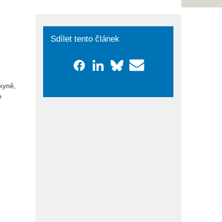
Sdílet tento článek
kyně,
o