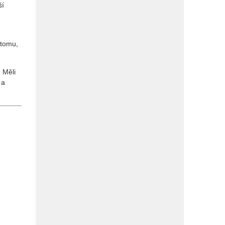
ší
 tomu,
 Měli
 a