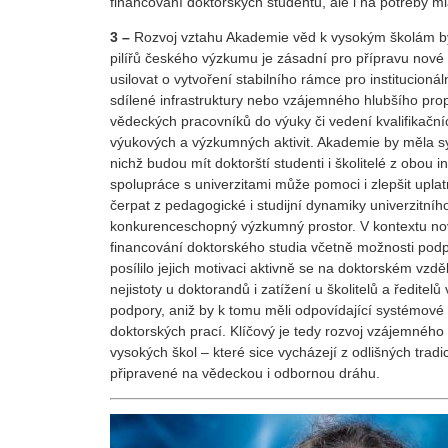
financování doktorských studentů, ale i na potřeby 
3 –
Rozvoj vztahu Akademie věd k vysokým školám by mě
pilířů českého výzkumu je zásadní pro přípravu nov
usilovat o vytvoření stabilního rámce pro institucion
sdílené infrastruktury nebo vzájemného hlubšího propo
vědeckých pracovníků do výuky či vedení kvalifikačníc
výukových a výzkumných aktivit. Akademie by měla syst
nichž budou mít doktorští studenti i školitelé z obou i
spolupráce s univerzitami může pomoci i zlepšit up
čerpat z pedagogické i studijní dynamiky univerzitní
konkurenceschopný výzkumný prostor. V kontextu nove
financování doktorského studia včetně možnosti podpo
posílilo jejich motivaci aktivně se na doktorském vzd
nejistoty u doktorandů i zatížení u školitelů a ředite
podpory, aniž by k tomu měli odpovídající systémové ná
doktorských prací. Klíčový je tedy rozvoj vzájemnéh
vysokých škol – které sice vycházejí z odlišných tradic 
připravené na vědeckou i odbornou dráhu.