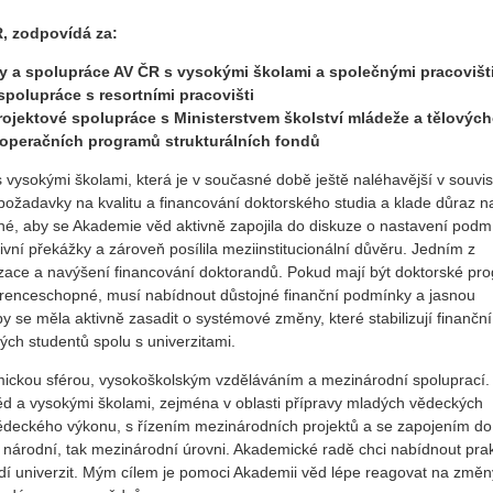
, zodpovídá za:
y a spolupráce AV ČR s vysokými školami a společnými pracovišt
polupráce s resortními pracovišti
ojektové spolupráce s Ministerstvem školství mládeže a tělových
 operačních programů strukturálních fondů
 vysokými školami, která je v současné době ještě naléhavější v souvisl
požadavky na kvalitu a financování doktorského studia a klade důraz n
bytné, aby se Akademie věd aktivně zapojila do diskuze o nastavení pod
vní překážky a zároveň posílila meziinstitucionální důvěru. Jedním z
bilizace a navýšení financování doktorandů. Pokud mají být doktorské pr
kurenceschopné, musí nabídnout důstojné finanční podmínky a jasnou
 se měla aktivně zasadit o systémové změny, které stabilizují finanční
ch studentů spolu s univerzitami.
ickou sférou, vysokoškolským vzděláváním a mezinárodní spoluprací.
ěd a vysokými školami, zejména v oblasti přípravy mladých vědeckých
deckého výkonu, s řízením mezinárodních projektů a se zapojením do
a národní, tak mezinárodní úrovni. Akademické radě chci nabídnout prak
dí univerzit. Mým cílem je pomoci Akademii věd lépe reagovat na změn