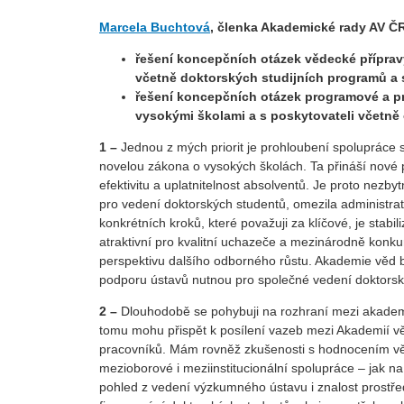
Marcela Buchtová
, členka Akademické rady AV ČR
řešení koncepčních otázek vědecké příprav
včetně doktorských studijních programů a s
řešení koncepčních otázek programové a pr
vysokými školami a s poskytovateli včetně
1 –
Jednou z mých priorit je prohloubení spolupráce s
novelou zákona o vysokých školách. Ta přináší nové 
efektivitu a uplatnitelnost absolventů. Je proto nez
pro vedení doktorských studentů, omezila administrati
konkrétních kroků, které považuji za klíčové, je sta
atraktivní pro kvalitní uchazeče a mezinárodně kon
perspektivu dalšího odborného růstu. Akademie věd by
podporu ústavů nutnou pro společné vedení doktorský
2 –
Dlouhodobě se pohybuji na rozhraní mezi akadem
tomu mohu přispět k posílení vazeb mezi Akademií v
pracovníků. Mám rovněž zkušenosti s hodnocením vě
mezioborové i meziinstitucionální spolupráce – jak n
pohled z vedení výzkumného ústavu i znalost prostře