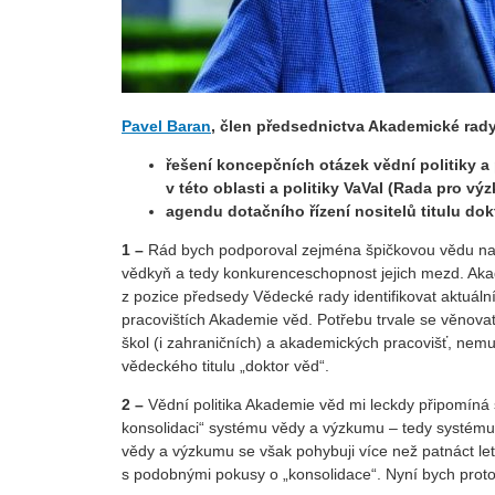
Pavel Baran
,
člen předsednictva Akademické rady
řešení koncepčních otázek vědní politiky a
v této oblasti a politiky VaVaI (Rada pro vý
agendu dotačního řízení nositelů titulu dok
1 –
Rád bych podporoval zejména špičkovou vědu na n
vědkyň a tedy konkurenceschopnost jejich mezd. Akad
z pozice předsedy Vědecké rady identifikovat aktuál
pracovištích Akademie věd. Potřebu trvale se věnovat
škol (i zahraničních) a akademických pracovišť, ne
vědeckého titulu „doktor věd“.
2 –
Vědní politika Akademie věd mi leckdy připomíná 
konsolidaci“ systému vědy a výzkumu – tedy systém
vědy a výzkumu se však pohybuji více než patnáct let
s podobnými pokusy o „konsolidace“. Nyní bych prot