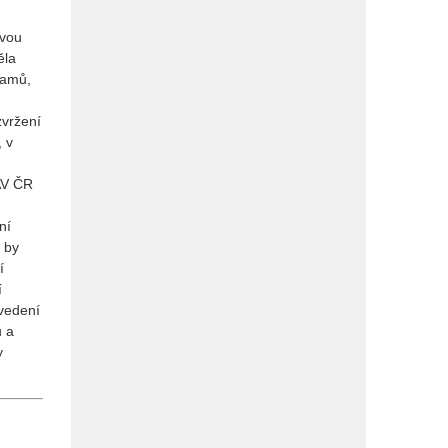
dvou
ěla
ramů,
zvržení
, v
AV ČR
ní
 by
í
í
 vedení
ů a
y