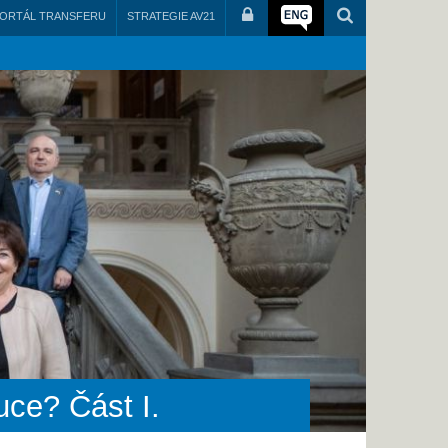
ORTÁL TRANSFERU
STRATEGIE AV21
uce? Část I.