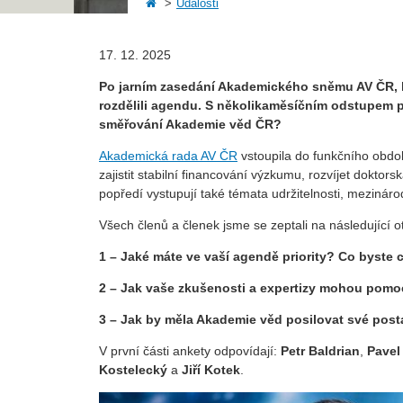
Události
17. 12. 2025
Po jarním zasedání Akademického sněmu AV ČR, kte
rozdělili agendu. S několikaměsíčním odstupem přib
směřování Akademie věd ČR?
Akademická rada AV ČR
vstoupila do funkčního obdo
zajistit stabilní financování výzkumu, rozvíjet doktorsk
popředí vystupují také témata udržitelnosti, mezináro
Všech členů a členek jsme se zeptali na následující o
1 – Jaké máte ve vaší agendě priority? Co byste
2 – Jak vaše zkušenosti a expertizy mohou pomoc
3 – Jak by měla Akademie věd posilovat své posta
V první části ankety odpovídají:
Petr Baldrian
,
Pavel
Kostelecký
a
Jiří Kotek
.