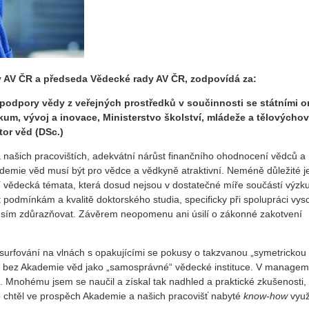
 AV ČR a předseda Vědecké rady AV ČR, zodpovídá za:
 podpory vědy z veřejných prostředků v součinnosti se státními 
zkum, vývoj a inovace, Ministerstvo školství, mládeže a tělovýchov
tor věd (DSc.)
ašich pracovištích, adekvátní nárůst finančního ohodnocení vědců a
emie věd musí být pro vědce a vědkyně atraktivní. Neméně důležité je
ní vědecká témata, která dosud nejsou v dostatečné míře součástí výz
 podmínkám a kvalitě doktorského studia, specificky při spolupráci vys
musím zdůrazňovat. Závěrem neopomenu ani úsilí o zákonné zakotvení
surfování na vlnách s opakujícími se pokusy o takzvanou „symetrickou
u bez Akademie věd jako „samosprávné“ vědecké instituce. V manage
. Mnohému jsem se naučil a získal tak nadhled a praktické zkušenosti, a
o chtěl ve prospěch Akademie a našich pracovišť nabyté
know-how
využ