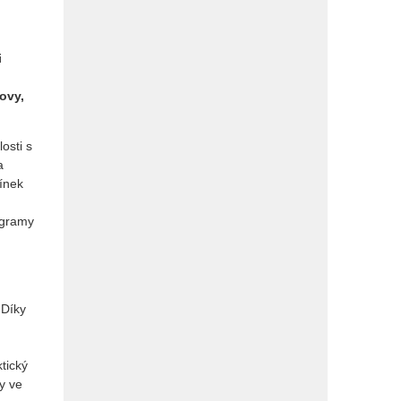
i
ovy,
osti s
a
mínek
ogramy
 Díky
tický
y ve