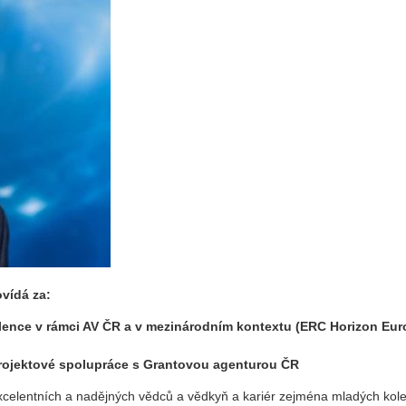
vídá za:
ence v rámci AV ČR a v mezinárodním kontextu (ERC Horizon Eur
rojektové spolupráce s Grantovou agenturou ČR
 excelentních a nadějných vědců a vědkyň a kariér zejména mladých kol