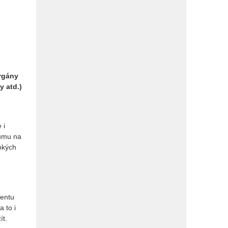
orgány
y atd.)
 i
kumu na
okých
mentu
 to i
ít.