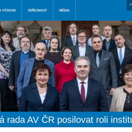
P
A VÝZKUM
VEŘEJNOST
MÉDIA
rada AV ČR posilovat roli instit