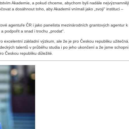
atstvím Akademie, a pokud chceme, abychom byli nadále nejvýznamněj
čovat a dosáhnout toho, aby Akademii vnímali jako „svoji“ instituci –
tové agentuře ČR i jako panelista mezinárodních grantových agentur k
 podpořit a snad i trochu „prodat“.
 excelentní základní výzkum, ale že je pro Českou republiku užitečná.
deckých talentů v průběhu studia i po jeho ukončení a že jsme schopni
pro Českou republiku důležité.