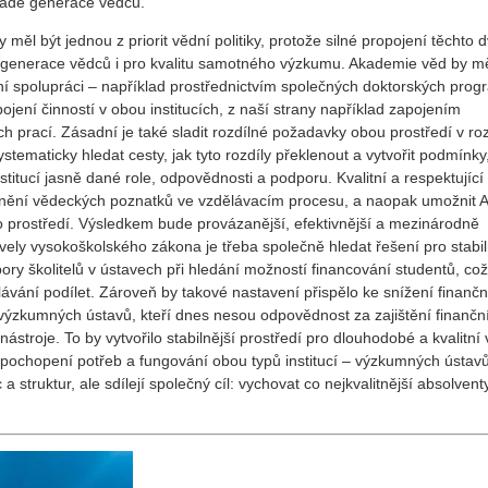
mladé generace vědců.
l být jednou z priorit vědní politiky, protože silné propojení těchto 
é generace vědců i pro kvalitu samotného výzkumu. Akademie věd by m
ální spolupráci – například prostřednictvím společných doktorských prog
jení činností v obou institucích, z naší strany například zapojením
h prací. Zásadní je také sladit rozdílné požadavky obou prostředí v ro
ematicky hledat cesty, jak tyto rozdíly překlenout a vytvořit podmínky
nstitucí jasně dané role, odpovědnosti a podporu. Kvalitní a respektující
latnění vědeckých poznatků ve vzdělávacím procesu, a naopak umožnit 
ho prostředí. Výsledkem bude provázanější, efektivnější a mezinárodně
ly vysokoškolského zákona je třeba společně hledat řešení pro stabil
ry školitelů v ústavech při hledání možností financování studentů, což
ělávání podílet. Zároveň by takové nastavení přispělo ke snížení finančn
lů výzkumných ústavů, kteří dnes nesou odpovědnost za zajištění finančn
stroje. To by vytvořilo stabilnější prostředí pro dlouhodobé a kvalitní
o pochopení potřeb a fungování obou typů institucí – výzkumných ústav
a struktur, ale sdílejí společný cíl: vychovat co nejkvalitnější absolvent