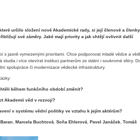
ré určilo složení nové Akademické rady, si její členové a členky
ližují své záměry. Jaké mají priority a jak chtějí ovlivnit další
bí s jasně vymezenými prioritami. Chce podporovat mladé vědce a věd
á studia i více otevírat instituci partnerům ze státní i soukromé sféry. D
dní spolupráce či modernizace vědecké infrastruktury.
tázky:
 chtěli během funkčního období změnit?
t Akademii věd v rozvoji?
vení v systému vědní politiky ve vztahu k jejím aktérům?
 Baran
,
Marcela Buchtová
,
Soňa Ehlerová
,
Pavel Janáček
,
Tomáš