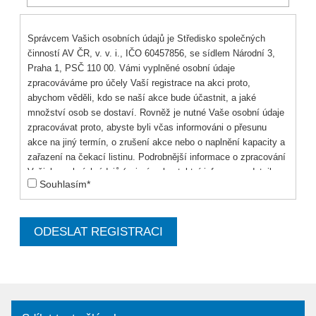
Správcem Vašich osobních údajů je Středisko společných
činností AV ČR, v. v. i., IČO 60457856, se sídlem Národní 3,
Praha 1, PSČ 110 00. Vámi vyplněné osobní údaje
zpracováváme pro účely Vaší registrace na akci proto,
abychom věděli, kdo se naší akce bude účastnit, a jaké
množství osob se dostaví. Rovněž je nutné Vaše osobní údaje
zpracovávat proto, abyste byli včas informováni o přesunu
akce na jiný termín, o zrušení akce nebo o naplnění kapacity a
zařazení na čekací listinu. Podrobnější informace o zpracování
Vašich osobních údajů (zejména kontaktní informace, detail
Souhlasím*
zpracování Vašich osobních údajů, kategorie příjemců, přehled
Vašich práv)
naleznete zde
.
ODESLAT REGISTRACI