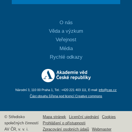
O nás
Věda a výzkum
Veřejnost
Média
Rychlé odkazy
Národní 3, 110 00 Praha 1, Tel.: +420 221 403 111, E-mail:
info@cas.cz
Část obsahu šířena pod licencí Creative commons
© Středisko
Mapa stránek
Licenční ujednání
Cookies
společných činností
Prohlášení o přístupnosti
AV ČR, v. v. i.
Zpracování osobních údajů
Webmaster