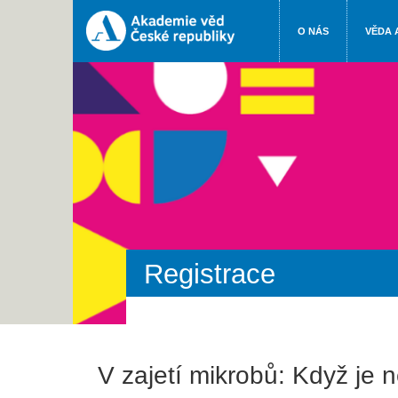
O NÁS
VĚDA 
Registrace
V zajetí mikrobů: Když je 