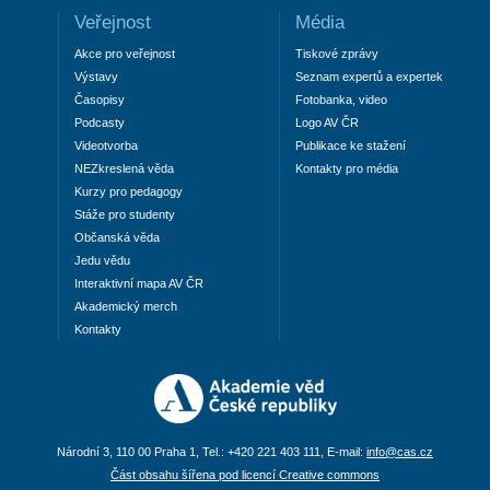
Veřejnost
Média
Akce pro veřejnost
Tiskové zprávy
Výstavy
Seznam expertů a expertek
Časopisy
Fotobanka, video
Podcasty
Logo AV ČR
Videotvorba
Publikace ke stažení
NEZkreslená věda
Kontakty pro média
Kurzy pro pedagogy
Stáže pro studenty
Občanská věda
Jedu vědu
Interaktivní mapa AV ČR
Akademický merch
Kontakty
Národní 3, 110 00 Praha 1, Tel.: +420 221 403 111, E-mail:
info@cas.cz
Část obsahu šířena pod licencí Creative commons