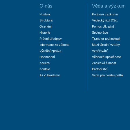
O nás
Věda a výzkum
Poslání
Podpora výzkumu
Struktura
Vědecký titul DSc.
Ocenění
Pomoc Ukrajině
Historie
Spolupráce
Právní předpisy
Transfer technologií
Informace ze zákona
Mezinárodní vztahy
Výroční zpráva
Vzdělávání
Hodnocení
Vědecké společnosti
Kariéra
Znalecká činnost
Kontakt
Partnerství
A / Z Akademie
Věda pro tvorbu politik