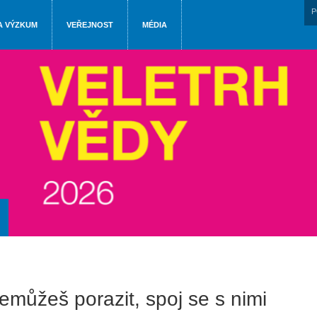
P
A VÝZKUM
VEŘEJNOST
MÉDIA
nemůžeš porazit, spoj se s nimi