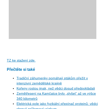
TZ ke stažení zde.
Přečtěte si také
Tradiční záhumenky pomáhají ptákům přežít v
intenzivní zemědělské krajině
Kořeny rostou jinak, než vědci dosud předpokládali
Zemětřesení na Kamčatce bylo „slyšet“ až ve výšce
340 kilometrů
Elektrická pole jako fyzikální přepínač proteinů: vědci
shrnují průlomový výzkum