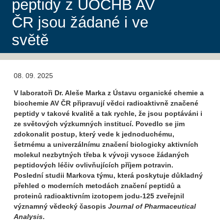
peptidy z ÚOCHB AV
ČR jsou žádané i ve
světě
08. 09. 2025
V laboratoři Dr. Aleše Marka z Ústavu organické chemie a
biochemie AV ČR připravují vědci radioaktivně značené
peptidy v takové kvalitě a tak rychle, že jsou poptáváni i
ze světových výzkumných institucí. Povedlo se jim
zdokonalit postup, který vede k jednoduchému,
šetrnému a univerzálnímu značení biologicky aktivních
molekul nezbytných třeba k vývoji vysoce žádaných
peptidových léčiv ovlivňujících příjem potravin.
Poslední studii Markova týmu, která poskytuje důkladný
přehled o moderních metodách značení peptidů a
proteinů radioaktivním izotopem jodu-125 zveřejnil
významný vědecký časopis
Journal of Pharmaceutical
Analysis
.