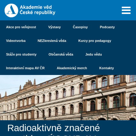
Akce pro veřejnost
Výstavy
Časopisy
Podcasty
Videotvorba
NEZkreslená věda
Kurzy pro pedagogy
Stáže pro studenty
Občanská věda
Jedu vědu
Interaktivní mapa AV ČR
Akademický merch
Kontakty
Radioaktivně značené