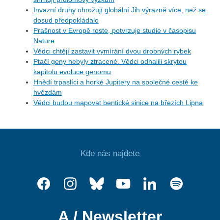
Invazní druhy ohrožují globální Jih výrazně více, než se
dosud předpokládalo
Prašnost v Evropě roste, potvrzuje studie v časopisu
Nature
Vědci chtějí zastavit vymírání dvou drobných rybek
Ptačí geny nebyly ztracené. Vědci odhalili skrytou
kapitolu evoluce genomu
Hnědí trpaslíci a horké Jupitery na společné cestě ke
hvězdám
Vědci budou mapovat bentické sinice na březích Lipna
Kde nás najdete
A / Newsletter