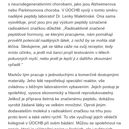
s neurodegenerativními chorobami, jako jsou Alzheimerova
nebo Parkinsonova choroba. V ÚOCHB vyvíjí v tomto směru
nadějné peptidy laboratoř Dr. Lenky Maletínské. Ona sama
vysvětluje, proč jsou pro její výzkum peptidy označené
radioaktivní značkou důležité: „
Radioaktivně značené
peptidové hormony, se kterými pracujeme, nám pomáhají
prověřit potenciál nadějných látek, z nichž by se mohla stát
léčiva. Sledujeme, jak se látka váže na svůj receptor, tedy
místo účinku, a jestli má šanci projít testováním v tělech
pokusných myší, nebo jestli je lepší ji z dalšího zkoumání
vyřadit.“
Markův tým pracuje s jednoduchými a komerčně dostupnými
materiály. Jeho lidé nepotřebují speciální reaktor, vše
zvládnou s běžným laboratorním vybavením. Jejich postup je
spolehlivý, vysoce ekonomický a hlavně reprodukovatelný.
Jelikož je příprava šetrná ke značenému peptidu, dokážou
vyrobit žádané látky ve velkém množství. Oproti jiným
dodavatelům molekul s radioaktivní značkou na trhu jsou
proto levní a také velmi rychlí. To vše využívají jejich vědečtí
kolegové v ÚOCHB při svém bádání. Můžou se spolehnout na