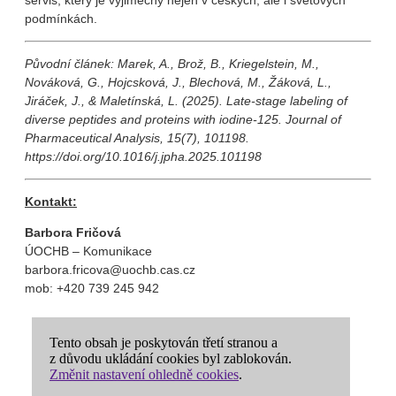
servis, který je výjimečný nejen v českých, ale i světových
podmínkách.
Původní článek: Marek, A., Brož, B., Kriegelstein, M.,
Nováková, G., Hojcsková, J., Blechová, M., Žáková, L.,
Jiráček, J., & Maletínská, L. (2025). Late-stage labeling of
diverse peptides and proteins with iodine-125. Journal of
Pharmaceutical Analysis, 15(7), 101198.
https://doi.org/10.1016/j.jpha.2025.101198
Kontakt:
Barbora Fričová
ÚOCHB – Komunikace
barbora.fricova@uochb.cas.cz
mob: +420 739 245 942