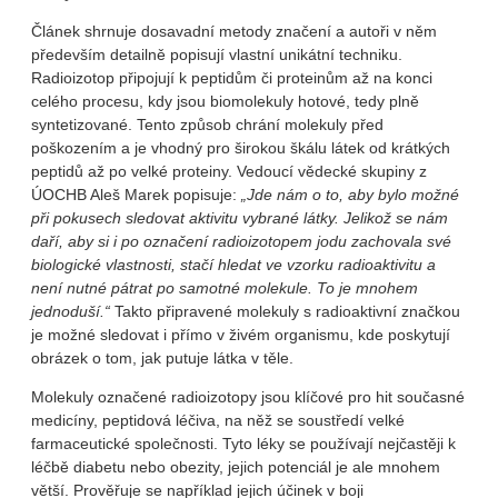
Článek shrnuje dosavadní metody značení a autoři v něm
především detailně popisují vlastní unikátní techniku.
Radioizotop připojují k peptidům či proteinům až na konci
celého procesu, kdy jsou biomolekuly hotové, tedy plně
syntetizované. Tento způsob chrání molekuly před
poškozením a je vhodný pro širokou škálu látek od krátkých
peptidů až po velké proteiny. Vedoucí vědecké skupiny z
ÚOCHB Aleš Marek popisuje:
„Jde nám o to, aby bylo možné
při pokusech sledovat aktivitu vybrané látky. Jelikož se nám
daří, aby si i po označení radioizotopem jodu zachovala své
biologické vlastnosti, stačí hledat ve vzorku radioaktivitu a
není nutné pátrat po samotné molekule. To je mnohem
jednoduší.“
Takto připravené molekuly s radioaktivní značkou
je možné sledovat i přímo v živém organismu, kde poskytují
obrázek o tom, jak putuje látka v těle.
Molekuly označené radioizotopy jsou klíčové pro hit současné
medicíny, peptidová léčiva, na něž se soustředí velké
farmaceutické společnosti. Tyto léky se používají nejčastěji k
léčbě diabetu nebo obezity, jejich potenciál je ale mnohem
větší. Prověřuje se například jejich účinek v boji