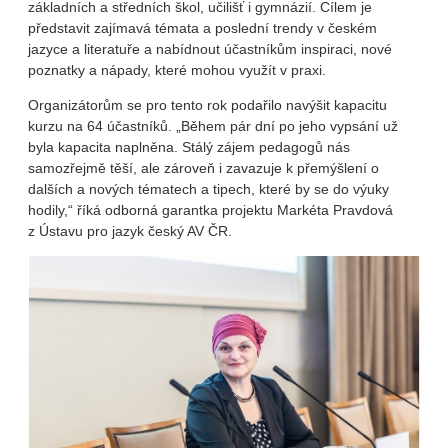
základních a středních škol, učilišť i gymnázií. Cílem je
představit zajímavá témata a poslední trendy v českém
jazyce a literatuře a nabídnout účastníkům inspiraci, nové
poznatky a nápady, které mohou využít v praxi.
Organizátorům se pro tento rok podařilo navýšit kapacitu
kurzu na 64 účastníků. „Během pár dní po jeho vypsání už
byla kapacita naplněna. Stálý zájem pedagogů nás
samozřejmě těší, ale zároveň i zavazuje k přemýšlení o
dalších a nových tématech a tipech, které by se do výuky
hodily,“ říká odborná garantka projektu Markéta Pravdová
z Ústavu pro jazyk český AV ČR.