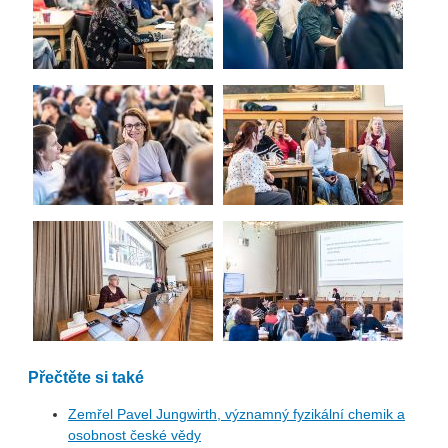
Přečtěte si také
Zemřel Pavel Jungwirth, významný fyzikální chemik a
osobnost české vědy