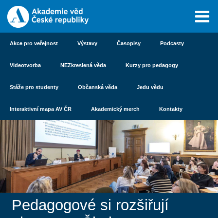
Akce pro veřejnost
Výstavy
Časopisy
Podcasty
Videotvorba
NEZkreslená věda
Kurzy pro pedagogy
Stáže pro studenty
Občanská věda
Jedu vědu
Interaktivní mapa AV ČR
Akademický merch
Kontakty
Pedagogové si rozšiřují