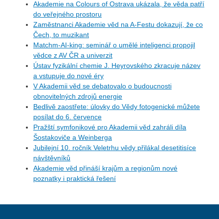
Akademie na Colours of Ostrava ukázala, že věda patří
do veřejného prostoru
Zaměstnanci Akademie věd na A-Festu dokazují, že co
Čech, to muzikant
Matchm-AI-king: seminář o umělé inteligenci propojil
vědce z AV ČR a univerzit
Ústav fyzikální chemie J. Heyrovského zkracuje název
a vstupuje do nové éry
V Akademii věd se debatovalo o budoucnosti
obnovitelných zdrojů energie
Bedlivě zaostřete: úlovky do Vědy fotogenické můžete
posílat do 6. července
Pražští symfonikové pro Akademii věd zahráli díla
Šostakoviče a Weinberga
Jubilejní 10. ročník Veletrhu vědy přilákal desetitisíce
návštěvníků
Akademie věd přináší krajům a regionům nové
poznatky i praktická řešení