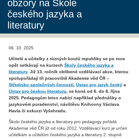
obzory na Škole
českého jazyka a
literatury
06. 10. 2025
Učitelé a učitelky z různých koutů republiky se po roce
opět setkávají na kurzech
Školy českého jazyka a
literatury
. Již 13. ročník oblíbené vzdělávací akce, kterou
spolupořádají tři pracoviště Akademie věd ČR –
Středisko společných činností
,
Ústav pro jazyk český
a
Ústav pro českou literaturu
, se koná od 6. do 8. října
2025. Pedagogům letos nabízí například přednášky o
jazykovém poradenství, návštěvu Knihovny Václava
Havla či exkurzi Vyšehradu.
Školu českého jazyka a literatury pro pedagogy pořádá
Akademie věd ČR již od roku 2012. Vzdělávací kurz je určen
učitelkám a učitelům českého jazyka a literatury 2. stupně