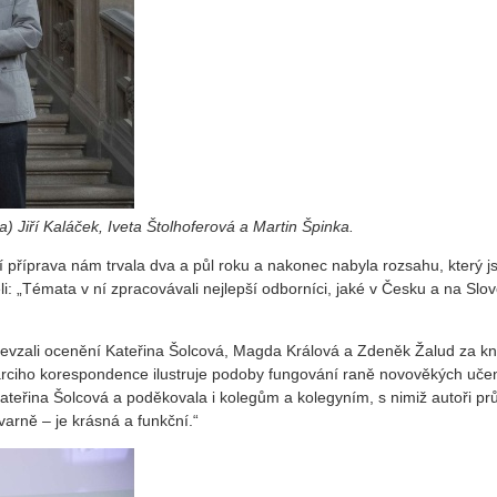
a) Jiří Kaláček, Iveta Štolhoferová a Martin Špinka.
jí příprava nám trvala dva a půl roku a nakonec nabyla rozsahu, který
eli: „Témata v ní zpracovávali nejlepší odborníci, jaké v Česku a na 
evzali ocenění Kateřina Šolcová, Magda Králová a Zdeněk Žalud za k
arciho korespondence ilustruje podoby fungování raně novověkých učenec
ateřina Šolcová a poděkovala i kolegům a kolegyním, s nimiž autoři pr
tvarně – je krásná a funkční.“