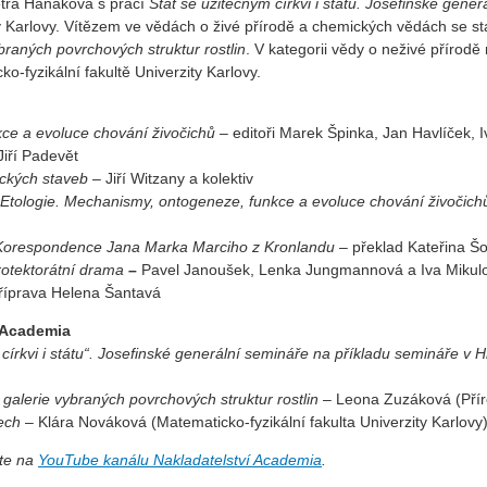
Petra Hanáková s prací
Stát se užitečným církvi i státu. Josefinské gene
ty Karlovy. Vítězem ve vědách o živé přírodě a chemických vědách se s
braných povrchových struktur rostlin
. V kategorii vědy o neživé přírodě
fyzikální fakultě Univerzity Karlovy.
ce a evoluce chování živočichů
– editoři Marek Špinka, Jan Havlíček, I
Jiří Padevět
ických staveb
– Jiří Witzany a kolektiv
Etologie. Mechanismy, ontogeneze, funkce a evoluce chování živočich
Korespondence Jana
Marka Marciho z Kronlandu
– překlad Kateřina Š
otektorátní drama
–
Pavel Janoušek, Lenka Jungmannová a Iva Mikul
příprava Helena Šantavá
í Academia
 církvi i státu“. Josefinské generální semináře na příkladu semináře v
 galerie vybraných povrchových struktur rostlin
– Leona Zuzáková (Přír
tech
– Klára Nováková (Matematicko-fyzikální fakulta Univerzity Karlovy
te na
YouTube kanálu Nakladatelství Academia
.