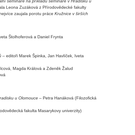
rální semináře na příkladu semináře v Hradisku u
tala Leona Zuzáková z Přírodovědecké fakulty
 nejvíce zaujala porotu práce
Kružnice v širších
veta Štolhoferová a Daniel Frynta
ů
– editoři Marek Špinka, Jan Havlíček, Iveta
olcová, Magda Králová a Zdeněk Žalud
ová
 Hradisku u Olomouce
– Petra Hanáková (Filozofická
odovědecká fakulta Masarykovy univerzity)
)