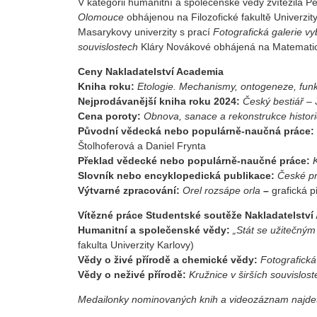
V kategorii humanitní a společenské vědy zvítězila 
Olomouce
obhájenou na Filozofické fakultě Univerzi
Masarykovy univerzity s prací
Fotografická galerie vy
souvislostech
Kláry Novákové obhájená na Matematicko-
Ceny Nakladatelství Academia
Kniha roku:
Etologie. Mechanismy, ontogeneze, funk
Nejprodávanější kniha roku 2024:
Český bestiář
– 
Cena poroty:
Obnova, sanace a rekonstrukce histor
Původní vědecká nebo populárně-naučná práce:
Štolhoferová a Daniel Frynta
Překlad vědecké nebo populárně-naučné práce:
Slovník nebo encyklopedická publikace:
České pr
Výtvarné zpracování:
Orel rozsápe orla
–
grafická 
Vítězné práce Studentské soutěže Nakladatelstv
Humanitní a společenské vědy:
„Stát se užitečným
fakulta Univerzity Karlovy)
Vědy o živé přírodě a chemické vědy:
Fotografická
Vědy o neživé přírodě:
Kružnice v širších souvislos
Medailonky nominovaných knih a videozáznam najde