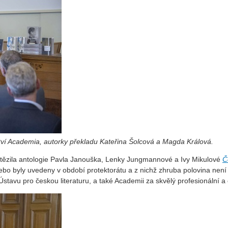
tví Academia, autorky překladu Kateřina Šolcová a Magda Králová.
vítězila antologie Pavla Janouška, Lenky Jungmannové a Ivy Mikulové
Č
/nebo byly uvedeny v období protektorátu a z nichž zhruba polovina nen
stavu pro českou literaturu, a také Academii za skvělý profesionální 