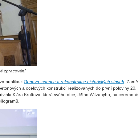
ké zpracování.
 za publikaci
Obnova, sanace a rekonstrukce historických staveb
.
Zaměř
nových a ocelových konstrukcí realizovaných do první poloviny 20. sto
yzdvihla Klára Kroftová, která svého otce, Jiřího Witzanyho, na ceremo
 kilogramů.