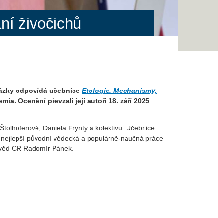
ní živočichů
otázky odpovídá učebnice
Etologie. Mechanismy,
mia. Ocenění převzali její autoři 18. září 2025
Štolhoferové, Daniela Frynty a kolektivu. Učebnice
o nejlepší původní vědecká a populárně-naučná práce
e věd ČR Radomír Pánek.