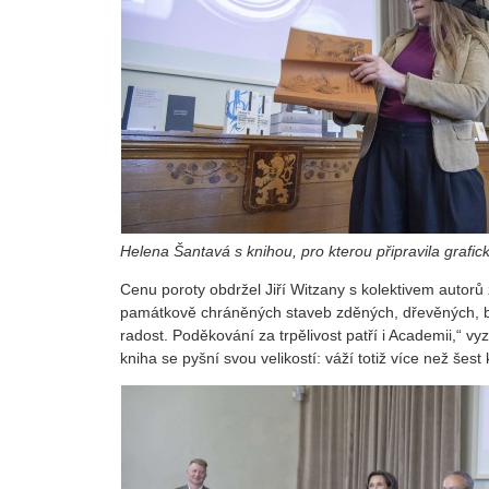
Helena Šantavá s knihou, pro kterou připravila grafic
Cenu poroty obdržel Jiří Witzany s kolektivem autorů
památkově chráněných staveb zděných, dřevěných, beto
radost. Poděkování za trpělivost patří i Academii,“ v
kniha se pyšní svou velikostí: váží totiž více než šest