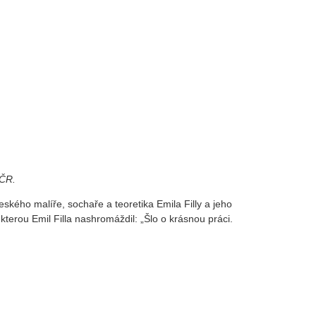
 ČR.
kého malíře, sochaře a teoretika Emila Filly a jeho
kterou Emil Filla nashromáždil: „Šlo o krásnou práci.