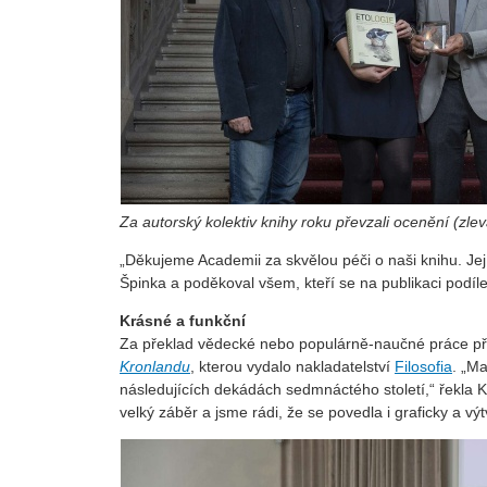
Za autorský kolektiv knihy roku převzali ocenění (zlev
„Děkujeme Academii za skvělou péči o naši knihu. Je
Špinka a poděkoval všem, kteří se na publikaci podíl
Krásné a funkční
Za překlad vědecké nebo populárně-naučné práce př
Kronlandu
, kterou vydalo nakladatelství
Filosofia
. „M
následujících dekádách sedmnáctého století,“ řekla K
velký záběr a jsme rádi, že se povedla i graficky a vý