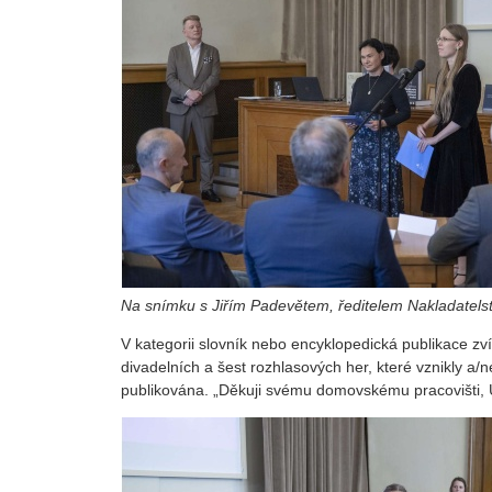
Na snímku s Jiřím Padevětem, ředitelem Nakladatels
V kategorii slovník nebo encyklopedická publikace z
divadelních a šest rozhlasových her, které vznikly a
publikována. „Děkuji svému domovskému pracovišti, Ú