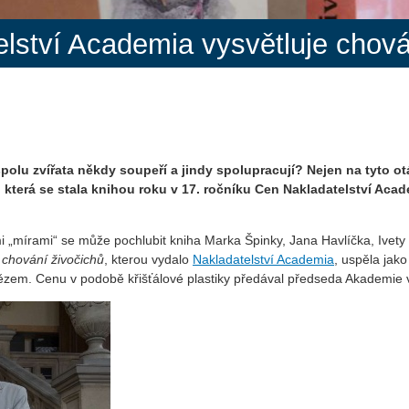
elství Academia vysvětluje chová
polu zvířata někdy soupeří a jindy spolupracují? Nejen na tyto 
, která se stala knihou roku v 17. ročníku Cen Nakladatelství Acade
.
mi „mírami“ se může pochlubit kniha Marka Špinky, Jana Havlíčka, Ivety 
 chování živočichů
, kterou vydalo
Nakladatelství Academia
, uspěla jak
vítězem. Cenu v podobě křišťálové plastiky předával předseda Akademi