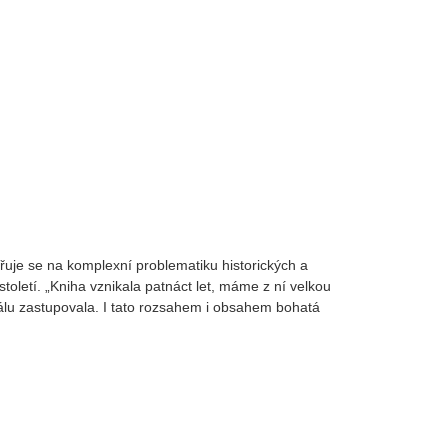
uje se na komplexní problematiku historických a
letí. „Kniha vznikala patnáct let, máme z ní velkou
niálu zastupovala. I tato rozsahem i obsahem bohatá