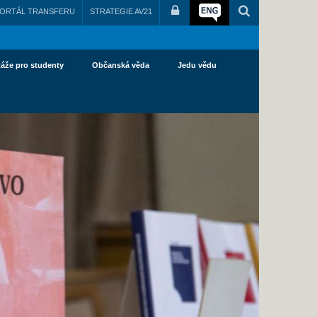
ORTÁL TRANSFERU
STRATEGIE AV21
táže pro studenty
Občanská věda
Jedu vědu