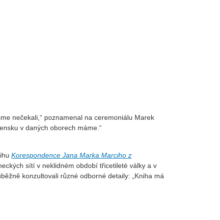
 jsme nečekali,“ poznamenal na ceremoniálu Marek
Slovensku v daných oborech máme.“
nihu
Korespondence Jana Marka Marciho z
kých sítí v neklidném období třicetileté války a v
ůběžně konzultovali různé odborné detaily: „Kniha má