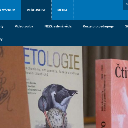
P
A VÝZKUM
VEŘEJNOST
MÉDIA
ty
Videotvorba
NEZkreslená věda
Kurzy pro pedagogy
S
ty