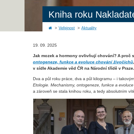
Kniha roku Nakladat
Veřejnost
Aktuality
19. 09. 2025
Jak mozek a hormony ovlivňují chování? A proč s
ontogeneze, funkce a evoluce chování živočichů
v sídle Akademie věd ČR na Národní třídě v Praze
Dva a půl roku práce, dva a půl kilogramu – i takový
Etologie. Mechanismy, ontogeneze, funkce a evoluce
a zároveň se stala knihou roku, a tedy absolutním 