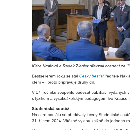
Klára Kroftová a Radek Ziegler převzali ocenění za J
Bestsellerem roku se stal
Český bestiář
ředitele Nakl
čtení – i proto připravuje druhý díl.
V 17. ročníku soupeřilo padesát publikací vydaných v
s fyzikem a vysokoškolským pedagogem Ivo Krausem
Studentská soutěž
Na ceremoniálu se předávaly i ceny Studentské soutě
31. říjnem 2024. Vítězné vyjdou knižně do jednoho r