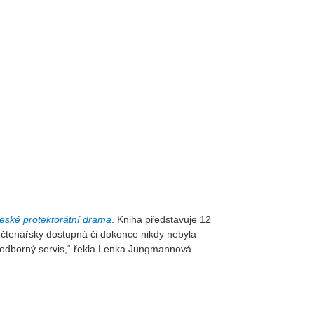
eské protektorátní drama
. Kniha představuje 12
í čtenářsky dostupná či dokonce nikdy nebyla
a odborný servis,“ řekla Lenka Jungmannová.