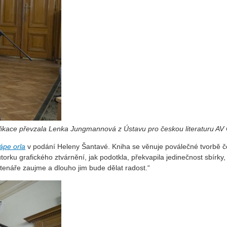
blikace převzala Lenka Jungmannová z Ústavu pro českou literaturu AV
ápe orla
v podání Heleny Šantavé. Kniha se věnuje poválečné tvorbě čes
orku grafického ztvárnění, jak podotkla, překvapila jedinečnost sbírky, 
čtenáře zaujme a dlouho jim bude dělat radost.“