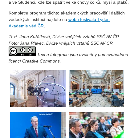
a ve Studenci, kde lze spatřit velké chovy čolků, myší a ptáků.
Kompletní program těchto akademických pracovišť i dalších
vědeckých institucí najdete na
webu festivalu Týden
Akademie věd ČR
.
Text: Jana Kuřátková, Divize vnějších vztahů SSČ AV ČR
Foto: Jana Plavec, Divize vnějších vztahů SSČ AV ČR
Text a fotografie jsou uvolněny pod svobodnou
licencí Creative Commons.