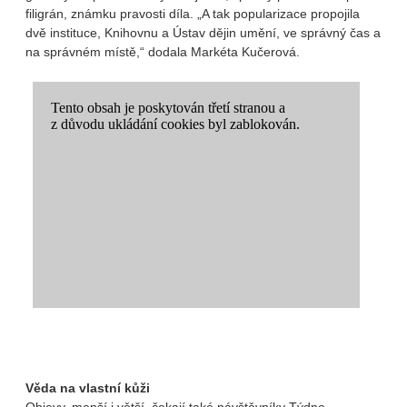
filigrán, známku pravosti díla. „A tak popularizace propojila
dvě instituce, Knihovnu a Ústav dějin umění, ve správný čas a
na správném místě,“ dodala Markéta Kučerová.
Věda na vlastní kůži