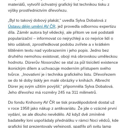
materiálů, vytvořil úchvatný grafický list technikou tisku z
výšky prostřednictvím dřevořezu.
„Byl to takový dobový plakát,“ uvedla Sylva Dobalová z
Ústavu dějin umění AV ČR
, jež provedla odbornou expertizu
díla. Záměr autora byl vědecký, ale přitom ve své podstatě
popularizační – informovat co nejrychleji a co nejvíce lidí o
této události, zprostředkovat podobu zvířete a v krátkém
tištěném textu nad vyobrazením i jeho popis. Jedno bez
druhého nemohou existovat, obojí má obrovskou uměleckou
hodnotu. Dürerův
Nosorožec
se stal za půl tisíciletí existence
ikonickým dílem a uchvacuje moderním přístupem svého
tvůrce. „Inovativní je i technika grafického listu. Dřevořezem
se do té doby tiskly jen malé obrázky v knihách. Albrecht
Dürer jej svým užitím povýšil,“ připomněla Sylva Dobalová.
Jeho dřevořez má rozměry 245 na 311 milimetrů.
Do fondu Knihovny AV ČR se tisk pravděpodobně dostal už
v roce 1958 jako nákup z antikvariátu. Že jde o vzácné první
vydání, se ale dlouho nevědělo. Až když dvě zmíněné
badatelky loni uspořádaly přednášku v rámci Noci vědců, kde
grafický list prezentovaly veřejnosti, spatřily při svitu lamp