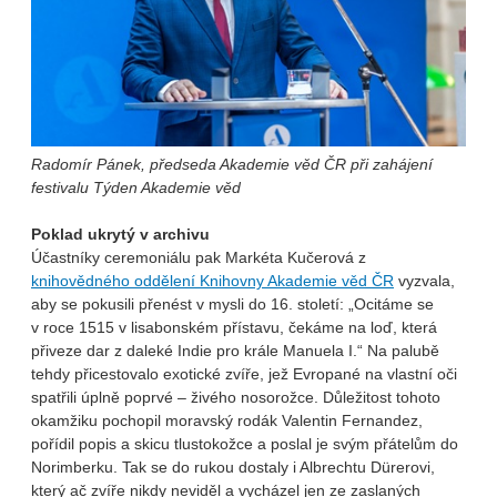
Radomír Pánek, předseda Akademie věd ČR při zahájení
festivalu Týden Akademie věd
Poklad ukrytý v archivu
Účastníky ceremoniálu pak Markéta Kučerová z
knihovědného oddělení Knihovny Akademie věd ČR
vyzvala,
aby se pokusili přenést v mysli do 16. století: „Ocitáme se
v roce 1515 v lisabonském přístavu, čekáme na loď, která
přiveze dar z daleké Indie pro krále Manuela I.“ Na palubě
tehdy přicestovalo exotické zvíře, jež Evropané na vlastní oči
spatřili úplně poprvé – živého nosorožce. Důležitost tohoto
okamžiku pochopil moravský rodák Valentin Fernandez,
pořídil popis a skicu tlustokožce a poslal je svým přátelům do
Norimberku. Tak se do rukou dostaly i Albrechtu Dürerovi,
který ač zvíře nikdy neviděl a vycházel jen ze zaslaných