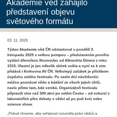
Akademie věd zahájilo
představení objevu
světového formátu
03. 11. 2025
Týden Akademie věd ČR odstartoval v pondělí 3.
listopadu 2025 s velkou pompou – představením prvního
vydání dřevořezu
Nosorožec
od Albrechta Dürera z roku
1515. Vlastní je jen několik sbírek světa a nyní se k nim
přidává i Knihovna AV ČR. Velkolepý začátek je příslibem
úspěchu celého festivalu. Po sedm dní návštěvníci
můžou poznávat vědu a bádání ze všech jejich úhlů,
navíc přímo tam, kde vzniká. Organizátoři festivalu
připravili více než 300 akcí po celém Česku – od exkurzí v
laboratořích přes debaty s vědci až po pub kvíz nebo
science show.
„Pokud chceme, aby veřejnost rozuměla práci vědců a