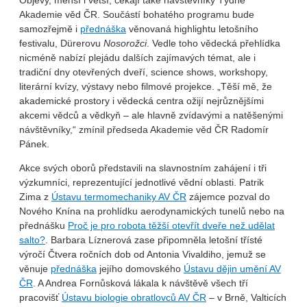
Objevy, menší i větší, čekají také návštěvníky Týdne
Akademie věd ČR. Součástí bohatého programu bude
samozřejmě i
přednáška
věnovaná highlightu letošního
festivalu, Dürerovu
Nosorožci
. Vedle toho vědecká přehlídka
nicméně nabízí plejádu dalších zajímavých témat, ale i
tradiční dny otevřených dveří, science shows, workshopy,
literární kvízy, výstavy nebo filmové projekce. „Těší mě, že
akademické prostory i vědecká centra ožijí nejrůznějšími
akcemi vědců a vědkyň – ale hlavně zvídavými a natěšenými
návštěvníky,“ zmínil předseda Akademie věd ČR Radomír
Pánek.
Akce svých oborů představili na slavnostním zahájení i tři
výzkumníci, reprezentující jednotlivé vědní oblasti. Patrik
Zima z
Ústavu termomechaniky AV ČR
zájemce pozval do
Nového Knína na prohlídku aerodynamických tunelů nebo na
přednášku
Proč je pro robota těžší otevřít dveře než udělat
salto?
. Barbara Líznerová zase připomněla letošní třísté
výročí Čtvera ročních dob od Antonia Vivaldiho, jemuž se
věnuje
přednáška
jejího domovského
Ústavu dějin umění AV
ČR
. A Andrea Fornůsková lákala k návštěvě všech tří
pracovišť
Ústavu biologie obratlovců AV ČR
– v Brně, Valticích