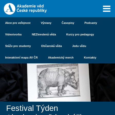
Akce pro veřejnost
Výstavy
Časopisy
Podcasty
Videotvorba
NEZkreslená věda
Kurzy pro pedagogy
Stáže pro studenty
Občanská věda
Jedu vědu
Interaktivní mapa AV ČR
Akademický merch
Kontakty
Festival Týden