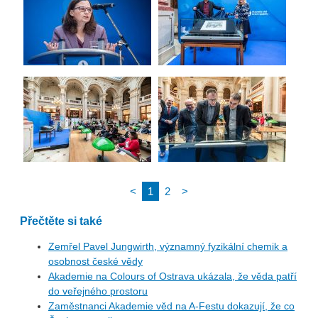
<
1
2
>
Přečtěte si také
Zemřel Pavel Jungwirth, významný fyzikální chemik a
osobnost české vědy
Akademie na Colours of Ostrava ukázala, že věda patří
do veřejného prostoru
Zaměstnanci Akademie věd na A-Festu dokazují, že co