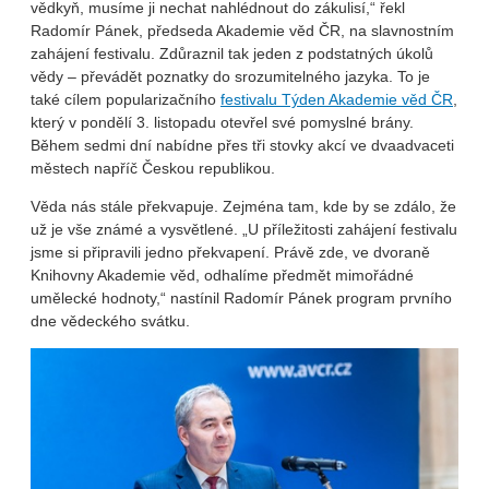
vědkyň, musíme ji nechat nahlédnout do zákulisí,“ řekl
Radomír Pánek, předseda Akademie věd ČR, na slavnostním
zahájení festivalu. Zdůraznil tak jeden z podstatných úkolů
vědy – převádět poznatky do srozumitelného jazyka. To je
také cílem popularizačního
festivalu Týden Akademie věd ČR
,
který v pondělí 3. listopadu otevřel své pomyslné brány.
Během sedmi dní nabídne přes tři stovky akcí ve dvaadvaceti
městech napříč Českou republikou.
Věda nás stále překvapuje. Zejména tam, kde by se zdálo, že
už je vše známé a vysvětlené. „U příležitosti zahájení festivalu
jsme si připravili jedno překvapení. Právě zde, ve dvoraně
Knihovny Akademie věd, odhalíme předmět mimořádné
umělecké hodnoty,“ nastínil Radomír Pánek program prvního
dne vědeckého svátku.