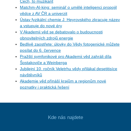
Čech, to muzikant
Matchm-AI-king: seminář o umělé inteligenci propojil
vědce z AV ČR a univerzit
Ústav fyzikální chemie J. Heyrovského zkracuje název
a vstupuje do nové éry
V Akademii věd se debatovalo o budoucnosti
obnovitelných zdrojů energie
Bedlivě zaostřete: úlovky do Vědy fotogenické můžete
posílat do 6. července
Pražští symfonikové pro Akademii věd zahráli díla
Šostakoviče a Weinberga
Jubilejní 10. ročník Veletrhu vědy přilákal desetitisíce
návštěvníků
Akademie věd přináší krajům a regionům nové
poznatky i praktická řešení
Kde nás najdete