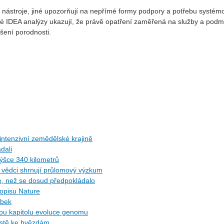
í nástroje, jiné upozorňují na nepřímé formy podpory a potřebu systé
ké IDEA analýzy ukazují, že právě opatření zaměřená na služby a podm
ýšení porodnosti.
ntenzivní zemědělské krajině
dali
ýšce 340 kilometrů
ů: vědci shrnují průlomový výzkum
ce, než se dosud předpokládalo
sopisu Nature
ybek
ytou kapitolu evoluce genomu
cestě ke hvězdám