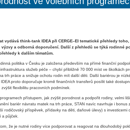
orodnost ve volebních programech
 vydává think-tank IDEA při CERGE–EI tematické přehledy toho, j
, výzvy a odborná doporučení. Další z přehledů se týká rodinné p
řehledy k dalším tématům.
dinná politika v Česku je založena především na přímé finanční podpo
infrastruktura služeb péče – chybí přibližně 70 000 míst ve školkách pro
 trh práce a snižuje ochotu rodin mít další děti. Další bariérou je ní
IDEA proto doporučuje kromě finančních transferů posílit také dostupn
zvýšit flexibilitu pracovních podmínek.
h programech přístupem, jak zvýšit porodnost a podpořit rodiny, velmi l
ranění bariér návratu matek na trh práce, STAN navíc navrhuje i bonus z
šší rodičovský příspěvek, přídavky na děti, daňové úlevy) s investicem
 a půjček.
tom, že je nutné rodiny více podporovat a reagovat na dlouhodobý pokles