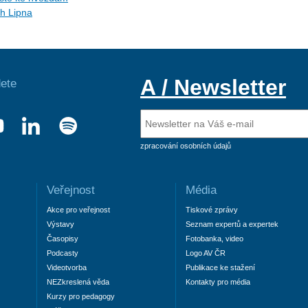
ch Lipna
A / Newsletter
ete
zpracování osobních údajů
Veřejnost
Média
Akce pro veřejnost
Tiskové zprávy
Výstavy
Seznam expertů a expertek
Časopisy
Fotobanka, video
Podcasty
Logo AV ČR
Videotvorba
Publikace ke stažení
NEZkreslená věda
Kontakty pro média
Kurzy pro pedagogy