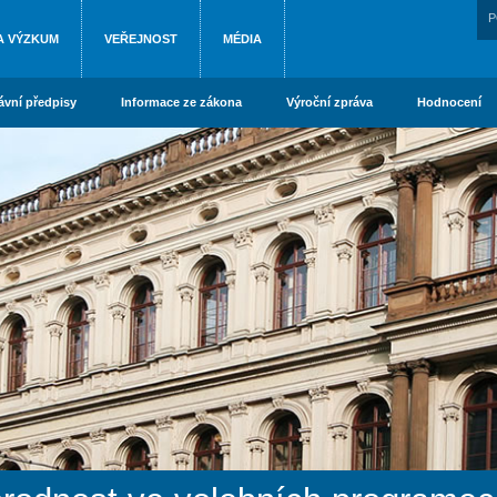
P
A VÝZKUM
VEŘEJNOST
MÉDIA
ávní předpisy
Informace ze zákona
Výroční zpráva
Hodnocení