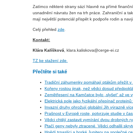
Zatímco některé strany sází hlavně na přímé finančn
usnadnění návratu žen na trh práce. Zahraniční a ta
mají největší potenciál přispět k podpoře rodin a nav
Celý přehled
zde
.
Kontakt:
Klára Kalíšková
,
klara.kaliskova@cerge-ei.cz
TZ ke stažení zde.
Přečtěte si také
Tradiční záhumenky pomáhají ptákům přežít v i
Kořeny rostou jinak, než vědci dosud předpoklá
Zemětřesení na Kamčatce bylo „slyšet“ až ve v
Elektrická pole jako fyzikální přepínač protein
Invazní druhy ohrožují globální Jih výrazně ví
Prašnost v Evropě roste, potvrzuje studie v ča
Vědci chtějí zastavit vymírání dvou drobných r
Ptačí geny nebyly ztracené. Vědci odhalili skr
Hnědí trpaslíci a horké Jupitery na společné 