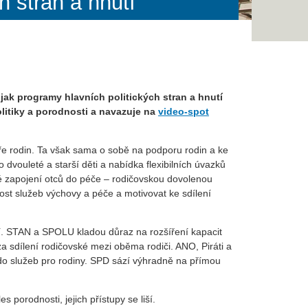
 stran a hnutí
ak programy hlavních politických stran a hnutí
olitiky a porodnosti a navazuje na
video-spot
ře rodin. Ta však sama o sobě na podporu rodin a ke
 dvouleté a starší děti a nabídka flexibilních úvazků
zké zapojení otců do péče – rodičovskou dovolenou
ost služeb výchovy a péče a motivovat ke sdílení
iší. STAN a SPOLU kladou důraz na rozšíření kapacit
a sdílení rodičovské mezi oběma rodiči. ANO, Piráti a
i do služeb pro rodiny. SPD sází výhradně na přímou
 porodnosti, jejich přístupy se liší.