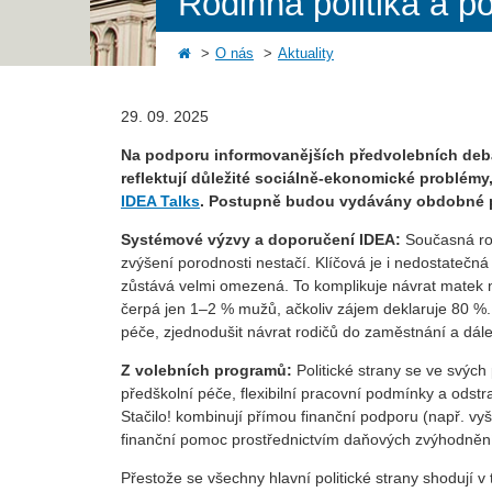
Rodinná politika a p
O nás
Aktuality
29. 09. 2025
Na podporu informovanějších předvolebních debat
reflektují důležité sociálně-ekonomické problémy
IDEA Talks
. Postupně budou vydávány obdobné p
Systémové výzvy a doporučení IDEA:
Současná ro
zvýšení porodnosti nestačí. Klíčová je i nedostatečná 
zůstává velmi omezená. To komplikuje návrat matek na
čerpá jen 1–2 % mužů, ačkoliv zájem deklaruje 80 %. 
péče, zjednodušit návrat rodičů do zaměstnání a dále 
Z volebních programů:
Politické strany se ve svýc
předškolní péče, flexibilní pracovní podmínky a odst
Stačilo! kombinují přímou finanční podporu (např. vy
finanční pomoc prostřednictvím daňových zvýhodnění
Přestože se všechny hlavní politické strany shodují v 