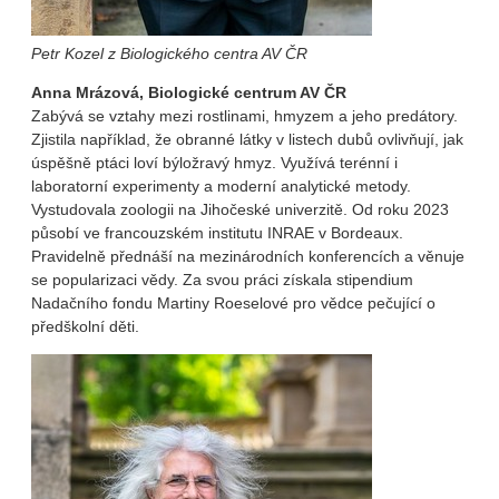
Petr Kozel z Biologického centra AV ČR
Anna Mrázová, Biologické centrum AV ČR
Zabývá se vztahy mezi rostlinami, hmyzem a jeho predátory.
Zjistila například, že obranné látky v listech dubů ovlivňují, jak
úspěšně ptáci loví býložravý hmyz. Využívá terénní i
laboratorní experimenty a moderní analytické metody.
Vystudovala zoologii na Jihočeské univerzitě. Od roku 2023
působí ve francouzském institutu INRAE v Bordeaux.
Pravidelně přednáší na mezinárodních konferencích a věnuje
se popularizaci vědy. Za svou práci získala stipendium
Nadačního fondu Martiny Roeselové pro vědce pečující o
předškolní děti.