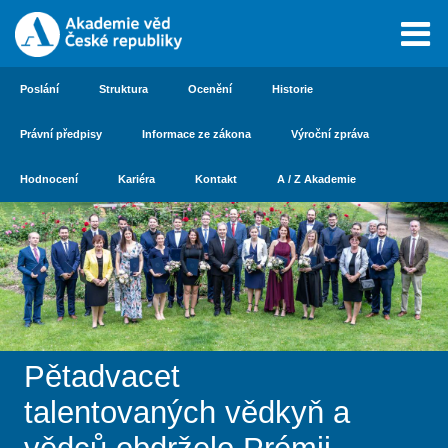
Poslání
Struktura
Ocenění
Historie
Právní předpisy
Informace ze zákona
Výroční zpráva
Hodnocení
Kariéra
Kontakt
A / Z Akademie
Pětadvacet
talentovaných vědkyň a