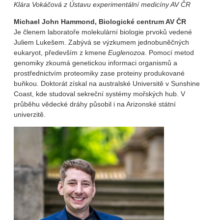
Klára Vokáčová z Ústavu experimentální medicíny AV ČR
Michael John Hammond, Biologické centrum AV ČR
Je členem laboratoře molekulární biologie prvoků vedené
Juliem Lukešem. Zabývá se výzkumem jednobuněčných
eukaryot, především z kmene
Euglenozoa
. Pomocí metod
genomiky zkoumá genetickou informaci organismů a
prostřednictvím proteomiky zase proteiny produkované
buňkou. Doktorát získal na australské Universitě v Sunshine
Coast, kde studoval sekreční systémy mořských hub. V
průběhu vědecké dráhy působil i na Arizonské státní
univerzitě.