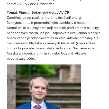
centra AV ČR Libor Grubhoffer.
Tomáš Figura, Botanický ústav AV ČR
Zaměřuje se na rostliny, které nezískávají energii
fotosyntézou, ale prostřednictvím symbiózy s houbami.
Kromě velké skupiny orchidejí mezi ně patří i menší skupiny
nenápadných rostlin, jež jsou zajímavé z evolučního hlediska.
Mladý vědec je odborníkem na in vitro kultivaci orchidejí a z
medicínského hlediska zajímavých hruštiček (
Pyroloideae
).
Tomáš Figura absolvoval stáže ve Francii, Nizozemsku a
Norsku a expedice v Thajsku nebo Guyaně. Aktivně
popularizuje vědu.