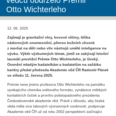
vědců obdrželo Prémii
Otto Wichterleho
12. 06. 2025
Zajímají je gravitační vlny, kovové slitiny, léčba
nádorových onemocnění, přenos kožních chorob
z morčat na děti nebo vliv nástrojů umělé inteligence na
výuku. Výběr výzkumných témat, jimiž se zabývají letošní
laureáti prestižní Prémie Otto Wichterleho, je široký.
Ocenění mladým badatelkám a badatelům na začátku
kariéry předal předseda Akademie věd ČR Radomír Pánek
ve středu 11. června 2025.
Prémie nese jméno profesora Otto Wichterleho na památku
vynikajícího chemika světového formátu, vynálezce měkkých
kontaktních čoček a prvního polistopadového prezidenta
Československé akademie věd. Právě z důvodu, aby česká
věda měla více takových významných osobností, podporuje
Akademie věd ČR už od roku 2002 perspektivní začínající