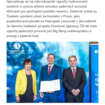
Specializuje se na mikroskopické výpočty hadronových
systémů a vysoce přesné simulace jaderných procesů,
klíčových pro pochopení počátku vesmíru. Doktorát získal na
Českém vysokém učení technickém v Praze, jako
postdoktorand působil na Hebrejské univerzitě v Jeruzalémě.
Je hlavním řešitelem projektu Grantové agentury ČR Ab initio
výpočty jaderných procesů pro Big Bang nukleosyntézu a
energii z jaderné fúze.