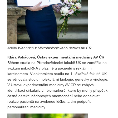
Adéla Wennrich z Mikrobiologického ústavu AV ČR
Klára Vokáčová, Ústav experimentální medicíny AV ČR
Během studia na Přírodovědecké fakultě UK se zaměřila na
výzkum mikroRNA v plazmě u pacientů s rektálním
karcinomem. V doktorském studiu na 1. lékařské fakultě UK
se věnovala studiu molekulární biologie, genetiky a virologie.
V Ústavu experimentální medicíny AV ČR se zabývá
identifikací cirkulujících biomarkerů, které by mohly přispět k
časné detekci nádorových onemocnění nebo odhalovat
reakce pacientů na zvolenou léčbu, a tím podpořit
personalizaci medicíny.