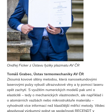
Ondřej Ficker z Ústavu fyziky plazmatu AV ČR
Tomáš Grabec, Ústav termomechaniky AV ČR
Zkoumá kovové slitiny metodou, která nanosekundovými
laserovými pulzy vybudí ultrazvukové vlny a ty pomocí laseru
opět zachytí. S využitím numerických modelů pak umí o
elasticitě – tedy o mechanických vlastnostech, ale například i
o atomárních vazbách nebo mikrostruktuře materiálu –
vyhodnotit více informací než klasičtější měřicí metody. Vědec
absolvoval výzkumný pobyt ve společnosti RECENDT v