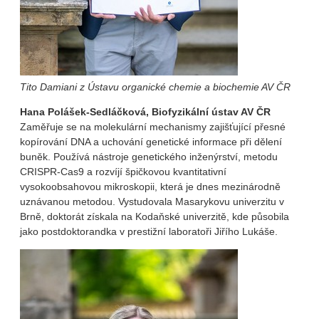
Tito Damiani z Ústavu organické chemie a biochemie AV ČR
Hana Polášek-Sedláčková, Biofyzikální ústav AV ČR
Zaměřuje se na molekulární mechanismy zajišťující přesné
kopírování DNA a uchování genetické informace při dělení
buněk. Používá nástroje genetického inženýrství, metodu
CRISPR-Cas9 a rozvíjí špičkovou kvantitativní
vysokoobsahovou mikroskopii, která je dnes mezinárodně
uznávanou metodou. Vystudovala Masarykovu univerzitu v
Brně, doktorát získala na Kodaňské univerzitě, kde působila
jako postdoktorandka v prestižní laboratoři Jiřího Lukáše.