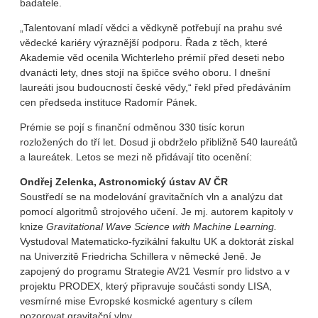
badatele.
„Talentovaní mladí vědci a vědkyně potřebují na prahu své
vědecké kariéry výraznější podporu. Řada z těch, které
Akademie věd ocenila Wichterleho prémií před deseti nebo
dvanácti lety, dnes stojí na špičce svého oboru. I dnešní
laureáti jsou budoucností české vědy,“ řekl před předáváním
cen předseda instituce Radomír Pánek.
Prémie se pojí s finanční odměnou 330 tisíc korun
rozložených do tří let. Dosud ji obdrželo přibližně 540 laureátů
a laureátek. Letos se mezi ně přidávají tito ocenění:
Ondřej Zelenka, Astronomický ústav AV ČR
Soustředí se na modelování gravitačních vln a analýzu dat
pomocí algoritmů strojového učení. Je mj. autorem kapitoly v
knize
Gravitational Wave Science with Machine Learning.
Vystudoval Matematicko-fyzikální fakultu UK a doktorát získal
na Univerzitě Friedricha Schillera v německé Jeně. Je
zapojený do programu Strategie AV21 Vesmír pro lidstvo a v
projektu PRODEX, který připravuje součásti sondy LISA,
vesmírné mise Evropské kosmické agentury s cílem
pozorovat gravitační vlny.