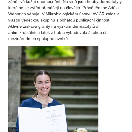
zánětlivé kožní onemocnění. Na vině jsou houby dermatofyty,
které se ze zvířat přenášejí na člověka. Právě těm se Adéla
Wennrich věnuje. V Mikrobiologickém ústavu AV ČR založila
vlastní vědeckou skupinu s bohatou publikační činností.
Aktivně získává granty na výzkum dermatofytů a
antimikrobiálních látek z hub a vybudovala širokou síť
mezinárodních spolupracovníků.