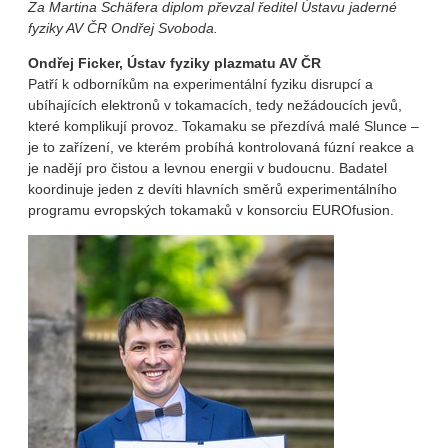
Za Martina Schäfera diplom převzal ředitel Ústavu jaderné
fyziky AV ČR Ondřej Svoboda.
Ondřej Ficker, Ústav fyziky plazmatu AV ČR
Patří k odborníkům na experimentální fyziku disrupcí a
ubíhajících elektronů v tokamacích, tedy nežádoucích jevů,
které komplikují provoz. Tokamaku se přezdívá malé Slunce –
je to zařízení, ve kterém probíhá kontrolovaná fúzní reakce a
je nadějí pro čistou a levnou energii v budoucnu. Badatel
koordinuje jeden z devíti hlavních směrů experimentálního
programu evropských tokamaků v konsorciu EUROfusion.