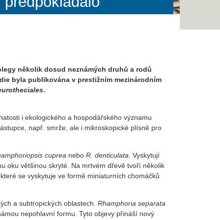
e předpokládalo
kolegy několik dosud neznámých druhů a rodů
tudie byla publikována v prestižním mezinárodním
eurotheciales
.
ohatosti i ekologického a hospodářského významu
ástupce, např. smrže, ale i mikroskopické plísně pro
amphoriopsis cuprea
nebo
R. denticulata
. Vyskytují
 oku většinou skryté. Na mrtvém dřevě tvoří několik
, které se vyskytuje ve formě miniaturních chomáčků
ckých a subtropických oblastech.
Rhamphoria separata
známou nepohlavní formu. Tyto objevy přináší nový