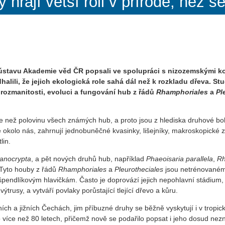
hrají větší roli v přírodě, než s
 ústavu Akademie věd ČR
popsali ve spolupráci s nizozemskými 
alili, že jejich ekologická role sahá dál než k rozkladu dřeva. S
 rozmanitosti, evoluci a fungování hub z řádů
Rhamphoriales
a
Pl
ce než polovinu všech známých hub, a proto jsou z hlediska druhové b
 okolo nás, zahrnují jednobuněčné kvasinky, lišejníky, makroskopické z
lin.
anocrypta
, a pět nových druhů hub, například
Phaeoisaria parallela
,
Rh
. Tyto houby z řádů
Rhamphoriales
a
Pleurotheciales
jsou netrénovanému
špendlíkovým hlavičkám. Často je doprovází jejich nepohlavní stádium
trusy, a vytváří povlaky porůstající tlející dřevo a kůru.
ích a jižních Čechách, jim příbuzné druhy se běžně vyskytují i v tropi
o více než 80 letech, přičemž nově se podařilo popsat i jeho dosud ne