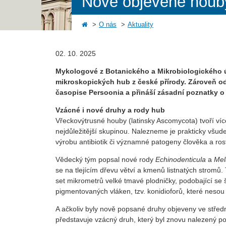
Nově objevené houby 
O nás
Aktuality
02. 10. 2025
Mykologové z Botanického a Mikrobiologického
mikroskopických hub z české přírody. Zároveň odh
časopise Persoonia a přináší zásadní poznatky o
Vzácné i nové druhy a rody hub
Vřeckovýtrusné houby (latinsky Ascomycota) tvoří ví
nejdůležitější skupinou. Nalezneme je prakticky všude
výrobu antibiotik či významné patogeny člověka a rost
Vědecký tým popsal nové rody
Echinodenticula
a
Mel
se na tlejícím dřevu větví a kmenů listnatých stromů
set mikrometrů velké tmavé plodničky, podobající se 
pigmentovaných vláken, tzv. konidioforů, které nesou vý
A ačkoliv byly nově popsané druhy objeveny ve středn
představuje vzácný druh, který byl znovu nalezený p