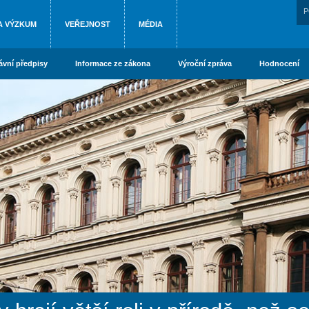
P
A VÝZKUM
VEŘEJNOST
MÉDIA
ávní předpisy
Informace ze zákona
Výroční zpráva
Hodnocení