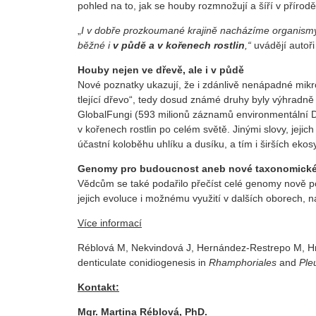
pohled na to, jak se houby rozmnožují a šíří v přírodě
„
I v dobře prozkoumané krajině nacházíme organismy
běžné i
v půdě a v kořenech rostlin
,“
uvádějí autoři
Houby nejen ve dřevě, ale i v půdě
Nové poznatky ukazují, že i zdánlivě nenápadné mikr
tlející dřevo“, tedy dosud známé druhy byly výhradně
GlobalFungi (593 milionů záznamů environmentální DN
v kořenech rostlin po celém světě. Jinými slovy, jejic
účastní koloběhu uhlíku a dusíku, a tím i širších ek
Genomy pro budoucnost aneb nové taxonomické
Vědcům se také podařilo přečíst celé genomy nově p
jejich evoluce i možnému využití v dalších oborech, n
Více informací
Réblová M, Nekvindová J, Hernández-Restrepo M, Hrad
denticulate conidiogenesis in
Rhamphoriales
and
Ple
Kontakt:
Mgr. Martina Réblová, PhD.