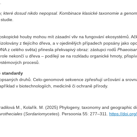
.
, které dosud nikdo nepopsal. Kombinace klasické taxonomie a genomik
 studie.
oskopické houby mohou mít zásadní vliv na fungování ekosystémů. Ačko
 izolovány z tlejícího dřeva, a v ojedinělých případech popsány jako o
A z celého světa) přinesla překvapivý obraz: zástupci rodů
Phaeoisar
h role nekončí u dřeva – podílejí se na rozkladu organické hmoty, přisp
osystémových procesů.
 standardy
opsaných druhů. Celo-genomové sekvence zpřesňují určování a srovná
apříklad v biotechnologiích, medicíně či ochraně přírody.
ilová M., Kolařík. M. (2025) Phylogeny, taxonomy and geographic distr
urotheciales
(
Sordariomycetes
). Persoonia 55: 277–311.
https://doi.or