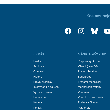
Kde nás najd
O nás
Věda a výzkum
Poslání
Podpora výzkumu
Struktura
Vědecký titul DSc.
Ocenění
Pomoc Ukrajině
Historie
Spolupráce
Právní předpisy
Transfer technologií
Informace ze zákona
Mezinárodní vztahy
Výroční zpráva
Vzdělávání
Hodnocení
Vědecké společnosti
Kariéra
Znalecká činnost
Kontakt
Partnerství