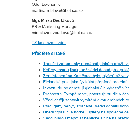
Odd. taxonomie
martina.reblova@ibot.cas.cz
Mgr. Mirka Dvořáková
PR & Marketing Manager
miroslava.dvorakova@ibot.cas.cz
TZ ke stažení zde.
Přečtěte si také
Tradiční záhumenky pomáhají ptákům přežít v i
Kořeny rostou jinak, než vědci dosud předpoklá
Zemětřesení na Kamčatce bylo „slyšet“ až ve v
Elektrická pole jako fyzikální přepínač protein
Invazní druhy ohrožují globální Jih výrazně ví
Prašnost v Evropě roste, potvrzuje studie v ča
Vědci chtějí zastavit vymírání dvou drobných r
Ptačí geny nebyly ztracené. Vědci odhalili skr
Hnědí trpaslíci a horké Jupitery na společné 
Vědci budou mapovat bentické sinice na březí