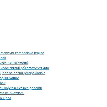
ntenzivní zemědělské krajině
dali
ýšce 340 kilometrů
ů: vědci shrnují průlomový výzkum
ce, než se dosud předpokládalo
sopisu Nature
ybek
ytou kapitolu evoluce genomu
cestě ke hvězdám
ch Lipna