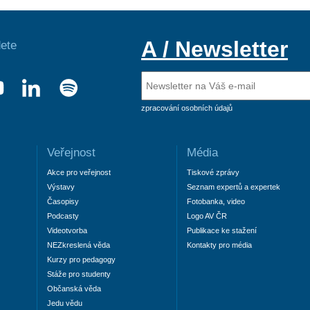
A / Newsletter
ete
zpracování osobních údajů
Veřejnost
Média
Akce pro veřejnost
Tiskové zprávy
Výstavy
Seznam expertů a expertek
Časopisy
Fotobanka, video
Podcasty
Logo AV ČR
Videotvorba
Publikace ke stažení
NEZkreslená věda
Kontakty pro média
Kurzy pro pedagogy
Stáže pro studenty
Občanská věda
Jedu vědu