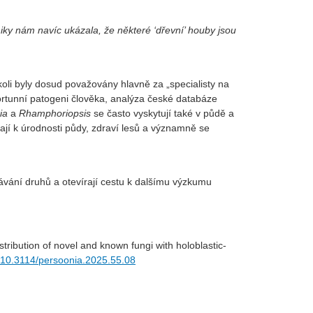
y nám navíc ukázala, že některé ‘dřevní’ houby jsou
li byly dosud považovány hlavně za „specialisty na
portunní patogeni člověka, analýza české databáze
ia
a
Rhamphoriopsis
se často vyskytují také v půdě a
ívají k úrodnosti půdy, zdraví lesů a významně se
vání druhů a otevírají cestu k dalšímu výzkumu
ibution of novel and known fungi with holoblastic-
g/10.3114/persoonia.2025.55.08