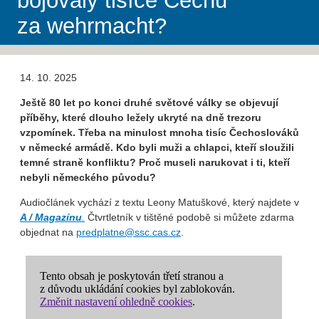
bojovaly tisíce Čechů
za wehrmacht?
14. 10. 2025
Ještě 80 let po konci druhé světové války se objevují
příběhy, které dlouho ležely ukryté na dně trezoru
vzpomínek. Třeba na minulost mnoha tisíc Čechoslováků
v německé armádě. Kdo byli muži a chlapci, kteří sloužili
temné straně konfliktu? Proč museli narukovat i ti, kteří
nebyli německého původu?
Audiočlánek vychází z textu Leony Matuškové, který najdete v
A / Magazínu
.
Čtvrtletník v tištěné podobě si můžete zdarma
objednat na ⁠
predplatne@ssc.cas.cz
⁠.