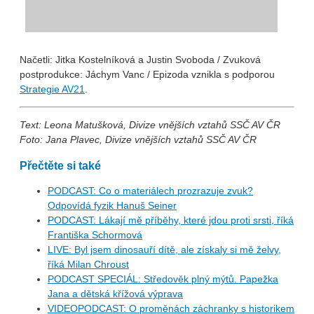
Načetli: Jitka Kostelníková a Justin Svoboda / Zvuková
postprodukce: Jáchym Vanc / Epizoda vznikla s podporou
Strategie AV21
.
Text: Leona Matušková, Divize vnějších vztahů SSČ AV ČR
Foto: Jana Plavec, Divize vnějších vztahů SSČ AV ČR
Přečtěte si také
PODCAST: Co o materiálech prozrazuje zvuk?
Odpovídá fyzik Hanuš Seiner
PODCAST: Lákají mě příběhy, které jdou proti srsti, říká
Františka Schormová
LIVE: Byl jsem dinosauří dítě, ale získaly si mě želvy,
říká Milan Chroust
PODCAST SPECIÁL: Středověk plný mýtů. Papežka
Jana a dětská křížová výprava
VIDEOPODCAST: O proměnách záchranky s historikem