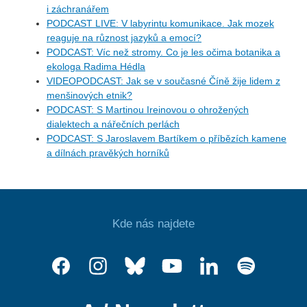
i záchranářem
PODCAST LIVE: V labyrintu komunikace. Jak mozek
reaguje na různost jazyků a emocí?
PODCAST: Víc než stromy. Co je les očima botanika a
ekologa Radima Hédla
VIDEOPODCAST: Jak se v současné Číně žije lidem z
menšinových etnik?
PODCAST: S Martinou Ireinovou o ohrožených
dialektech a nářečních perlách
PODCAST: S Jaroslavem Bartíkem o příbězích kamene
a dílnách pravěkých horníků
Kde nás najdete