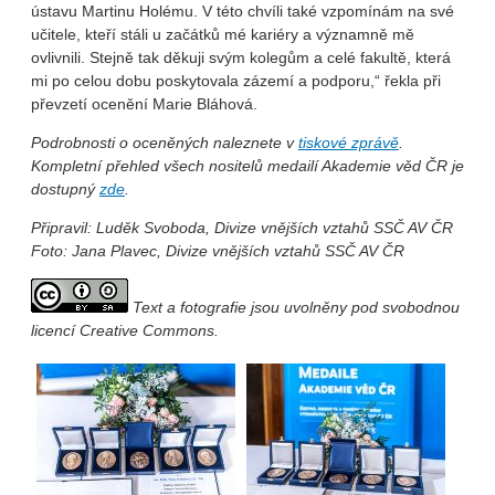
ústavu Martinu Holému. V této chvíli také vzpomínám na své
učitele, kteří stáli u začátků mé kariéry a významně mě
ovlivnili. Stejně tak děkuji svým kolegům a celé fakultě, která
mi po celou dobu poskytovala zázemí a podporu,“ řekla při
převzetí ocenění Marie Bláhová.
Podrobnosti o oceněných naleznete v
tiskové zprávě
.
Kompletní přehled všech nositelů medailí Akademie věd ČR je
dostupný
zde
.
Připravil: Luděk Svoboda, Divize vnějších vztahů SSČ AV ČR
Foto: Jana Plavec, Divize vnějších vztahů SSČ AV ČR
Text a fotografie jsou uvolněny pod svobodnou
licencí Creative Commons.