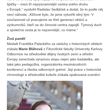
špičky – mezi tři nejvýznamnější centra svého druhu
v Evropě,“ vyzdvihl Radislav Sedláček a dodal, že to podle něj
není náhoda: „Klíčové bylo, že jsme vytvořili silný tým. V
současnosti už pracujeme se třetí generací vědců a
výzkumníků, kteří se do činnosti centra zapojili. Týmový duch
a společná cesta je to nejcennější, co máme.“
Živá paměť
Medaili Františka Palackého za zásluhy v historických vědách
získala
Marie Bláhová
z Filozofické fakulty Univerzity Karlovy.
Odbornice na středověké dějiny českých zemí a střední
Evropy zanechala výraznou stopu nejen jako badatelka, ale
také jako pedagožka, organizátorka mezinárodních
konferencí a členka odborných grémií. Její práce v historické
chronologii a středověké kultuře získala opakovaná ocenění.