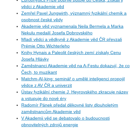
Europhysics Prize poprvé putuje do Česka, získali ji
vědci z Akademie věd
Zemřel Pavel Jungwirth, významný fyzikální chemik a
osobnost české vědy
Akademie věd vyznamenala Neila Bermela a Marka
Nekulu medailí Josefa Dobrovského
Mladí vědci a vědkyně z Akademie věd ČR převzali
Prémie Otto Wichterleho
Knihy Hynais a Paleolit českých zemí získaly Cenu
Josefa Hlávky
Zaměstnanci Akademie věd na A-Festu dokazují, že co
Čech, to muzikant
Matchm-AI-king: seminář o umělé inteligenci propojil
vědce z AV ČR a univerzit
Ústav fyzikální chemie J. Heyrovského zkracuje název
a vstupuje do nové éry
Radomír Pánek předal děkovné listy dlouholetým
zaměstnancům Akademie věd
V Akademii věd se debatovalo o budoucnosti
obnovitelných zdrojů energie