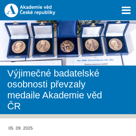
Výjimečné badatelské
osobnosti převzaly
medaile Akademie věd
ČR
05. 09. 2025