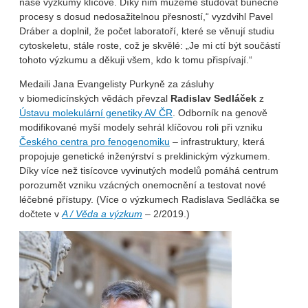
naše výzkumy klíčové. Díky nim můžeme studovat buněčné
procesy s dosud nedosažitelnou přesností,“ vyzdvihl Pavel
Dráber a doplnil, že počet laboratoří, které se věnují studiu
cytoskeletu, stále roste, což je skvělé: „Je mi ctí být součástí
tohoto výzkumu a děkuji všem, kdo k tomu přispívají.“
Medaili Jana Evangelisty Purkyně za zásluhy
v biomedicínských vědách převzal
Radislav Sedláček
z
Ústavu molekulární genetiky AV ČR
. Odborník na genově
modifikované myší modely sehrál klíčovou roli při vzniku
Českého centra pro fenogenomiku
– infrastruktury, která
propojuje genetické inženýrství s preklinickým výzkumem.
Díky více než tisícovce vyvinutých modelů pomáhá centrum
porozumět vzniku vzácných onemocnění a testovat nové
léčebné přístupy. (Více o výzkumech Radislava Sedláčka se
dočtete v
A / Věda a výzkum
– 2/2019.)