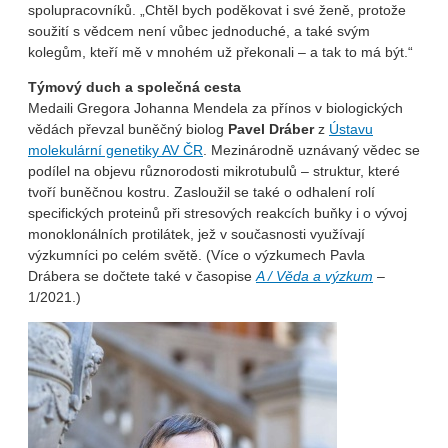
spolupracovníků. „Chtěl bych poděkovat i své ženě, protože
soužití s vědcem není vůbec jednoduché, a také svým
kolegům, kteří mě v mnohém už překonali – a tak to má být.“
Týmový duch a společná cesta
Medaili Gregora Johanna Mendela za přínos v biologických
vědách převzal buněčný biolog
Pavel Dráber
z
Ústavu
molekulární genetiky AV ČR
. Mezinárodně uznávaný vědec se
podílel na objevu různorodosti mikrotubulů – struktur, které
tvoří buněčnou kostru. Zasloužil se také o odhalení rolí
specifických proteinů při stresových reakcích buňky i o vývoj
monoklonálních protilátek, jež v současnosti využívají
výzkumníci po celém světě. (Více o výzkumech Pavla
Drábera se dočtete také v časopise
A / Věda a výzkum
–
1/2021.)