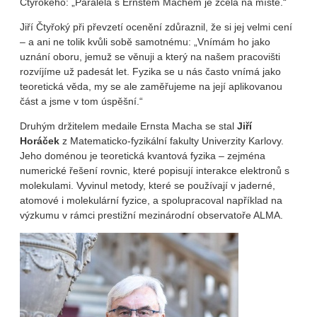
Čtyrokého: „Paralela s Ernstem Machem je zcela na místě.“
Jiří Čtyřoký při převzetí ocenění zdůraznil, že si jej velmi cení
– a ani ne tolik kvůli sobě samotnému: „Vnímám ho jako
uznání oboru, jemuž se věnuji a který na našem pracovišti
rozvíjíme už padesát let. Fyzika se u nás často vnímá jako
teoretická věda, my se ale zaměřujeme na její aplikovanou
část a jsme v tom úspěšní.“
Druhým držitelem medaile Ernsta Macha se stal
Jiří
Horáček
z Matematicko-fyzikální fakulty Univerzity Karlovy.
Jeho doménou je teoretická kvantová fyzika – zejména
numerické řešení rovnic, které popisují interakce elektronů s
molekulami. Vyvinul metody, které se používají v jaderné,
atomové i molekulární fyzice, a spolupracoval například na
výzkumu v rámci prestižní mezinárodní observatoře ALMA.