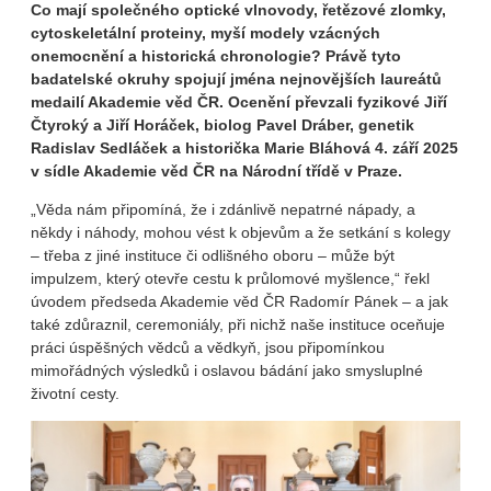
Co mají společného optické vlnovody, řetězové zlomky,
cytoskeletální proteiny, myší modely vzácných
onemocnění a historická chronologie?
Právě tyto
badatelské okruhy spojují jména nejnovějších laureátů
medailí Akademie věd ČR. Ocenění převzali fyzikové Jiří
Čtyroký a Jiří Horáček, biolog Pavel Dráber, genetik
Radislav Sedláček a historička Marie Bláhová 4. září 2025
v sídle Akademie věd ČR na Národní třídě v Praze.
„Věda nám připomíná, že i zdánlivě nepatrné nápady, a
někdy i náhody, mohou vést k objevům a že setkání s kolegy
– třeba z jiné instituce či odlišného oboru – může být
impulzem, který otevře cestu k průlomové myšlence,“ řekl
úvodem předseda Akademie věd ČR Radomír Pánek – a jak
také zdůraznil, ceremoniály, při nichž naše instituce oceňuje
práci úspěšných vědců a vědkyň, jsou připomínkou
mimořádných výsledků i oslavou bádání jako smysluplné
životní cesty.