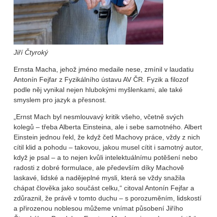
Jiří Čtyroký
Ernsta Macha, jehož jméno medaile nese, zmínil v laudatiu
Antonín Fejfar z Fyzikálního ústavu AV ČR. Fyzik a filozof
podle něj vynikal nejen hlubokými myšlenkami, ale také
smyslem pro jazyk a přesnost.
„Ernst Mach byl nesmlouvavý kritik všeho, včetně svých
kolegů – třeba Alberta Einsteina, ale i sebe samotného. Albert
Einstein jednou řekl, že když četl Machovy práce, vždy z nich
cítil klid a pohodu – takovou, jakou musel cítit i samotný autor,
když je psal – a to nejen kvůli intelektuálnímu potěšení nebo
radosti z dobré formulace, ale především díky Machově
laskavé, lidské a nadějeplné mysli, která se vždy snažila
chápat člověka jako součást celku,“ citoval Antonín Fejfar a
zdůraznil, že právě v tomto duchu – s porozuměním, lidskostí
a přirozenou noblesou můžeme vnímat působení Jiřího