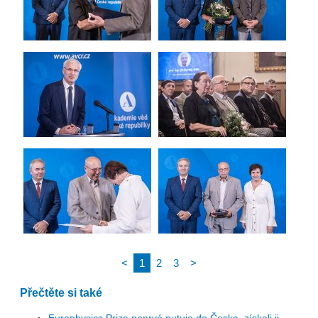
<
1
2
3
>
Přečtěte si také