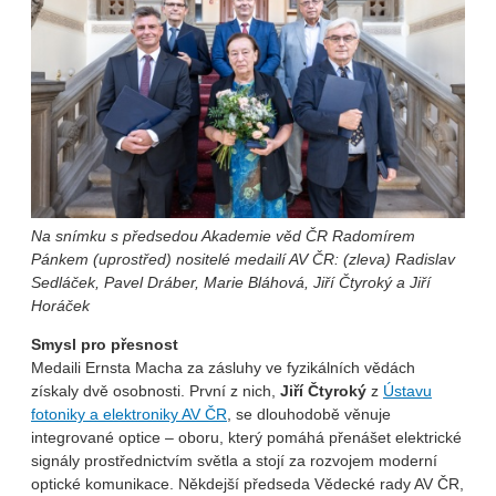
Na snímku s předsedou Akademie věd ČR Radomírem
Pánkem (uprostřed) nositelé medailí AV ČR: (zleva) Radislav
Sedláček, Pavel Dráber, Marie Bláhová, Jiří Čtyroký a Jiří
Horáček
Smysl pro přesnost
Medaili Ernsta Macha za zásluhy ve fyzikálních vědách
získaly dvě osobnosti. První z nich,
Jiří Čtyroký
z
Ústavu
fotoniky a elektroniky AV ČR
, se dlouhodobě věnuje
integrované optice – oboru, který pomáhá přenášet elektrické
signály prostřednictvím světla a stojí za rozvojem moderní
optické komunikace. Někdejší předseda Vědecké rady AV ČR,