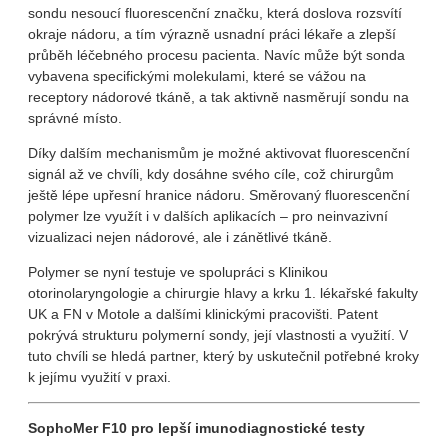
sondu nesoucí fluorescenční značku, která doslova rozsvítí
okraje nádoru, a tím výrazně usnadní práci lékaře a zlepší
průběh léčebného procesu pacienta. Navíc může být sonda
vybavena specifickými molekulami, které se vážou na
receptory nádorové tkáně, a tak aktivně nasměrují sondu na
správné místo.
Díky dalším mechanismům je možné aktivovat fluorescenční
signál až ve chvíli, kdy dosáhne svého cíle, což chirurgům
ještě lépe upřesní hranice nádoru. Směrovaný fluorescenční
polymer lze využít i v dalších aplikacích – pro neinvazivní
vizualizaci nejen nádorové, ale i zánětlivé tkáně.
Polymer se nyní testuje ve spolupráci s Klinikou
otorinolaryngologie a chirurgie hlavy a krku 1. lékařské fakulty
UK a FN v Motole a dalšími klinickými pracovišti. Patent
pokrývá strukturu polymerní sondy, její vlastnosti a využití. V
tuto chvíli se hledá partner, který by uskutečnil potřebné kroky
k jejímu využití v praxi.
SophoMer F10 pro lepší imunodiagnostické testy