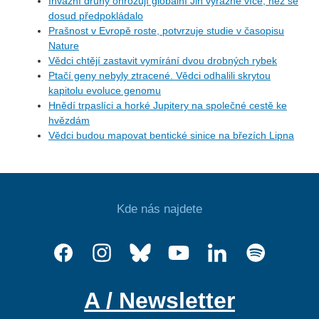
Invazní druhy ohrožují globální Jih výrazně více, než se
dosud předpokládalo
Prašnost v Evropě roste, potvrzuje studie v časopisu
Nature
Vědci chtějí zastavit vymírání dvou drobných rybek
Ptačí geny nebyly ztracené. Vědci odhalili skrytou
kapitolu evoluce genomu
Hnědí trpaslíci a horké Jupitery na společné cestě ke
hvězdám
Vědci budou mapovat bentické sinice na březích Lipna
Kde nás najdete
A / Newsletter