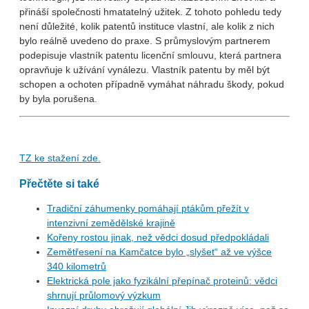
přináší společnosti hmatatelný užitek. Z tohoto pohledu tedy
není důležité, kolik patentů instituce vlastní, ale kolik z nich
bylo reálně uvedeno do praxe. S průmyslovým partnerem
podepisuje vlastník patentu licenční smlouvu, která partnera
opravňuje k užívání vynálezu. Vlastník patentu by měl být
schopen a ochoten případně vymáhat náhradu škody, pokud
by byla porušena.
TZ ke stažení zde.
Přečtěte si také
Tradiční záhumenky pomáhají ptákům přežít v
intenzivní zemědělské krajině
Kořeny rostou jinak, než vědci dosud předpokládali
Zemětřesení na Kamčatce bylo „slyšet“ až ve výšce
340 kilometrů
Elektrická pole jako fyzikální přepínač proteinů: vědci
shrnují průlomový výzkum