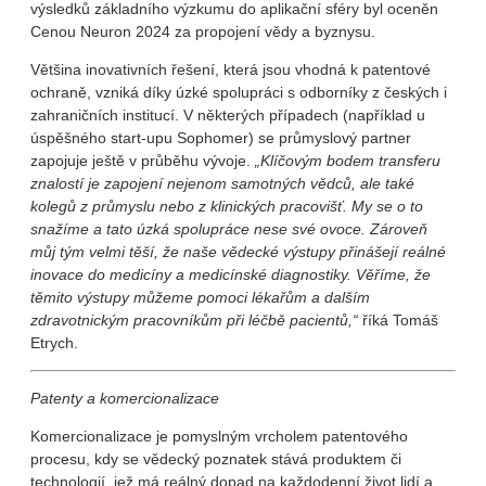
výsledků základního výzkumu do aplikační sféry byl oceněn
Cenou Neuron 2024 za propojení vědy a byznysu.
Většina inovativních řešení, která jsou vhodná k patentové
ochraně, vzniká díky úzké spolupráci s odborníky z českých i
zahraničních institucí. V některých případech (například u
úspěšného start-upu Sophomer) se průmyslový partner
zapojuje ještě v průběhu vývoje.
„Klíčovým bodem transferu
znalostí je zapojení nejenom samotných vědců, ale také
kolegů z průmyslu nebo z klinických pracovišť. My se o to
snažíme a tato úzká spolupráce nese své ovoce. Zároveň
můj tým velmi těší, že naše vědecké výstupy přinášejí reálné
inovace do medicíny a medicínské diagnostiky. Věříme, že
těmito výstupy můžeme pomoci lékařům a dalším
zdravotnickým pracovníkům při léčbě pacientů,“
říká Tomáš
Etrych.
Patenty a komercionalizace
Komercionalizace je pomyslným vrcholem patentového
procesu, kdy se vědecký poznatek stává produktem či
technologií, jež má reálný dopad na každodenní život lidí a