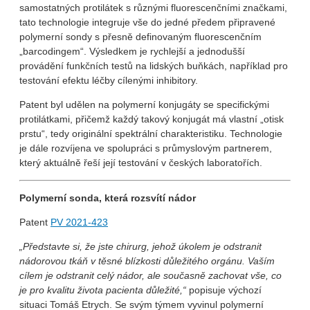
samostatných protilátek s různými fluorescenčními značkami,
tato technologie integruje vše do jedné předem připravené
polymerní sondy s přesně definovaným fluorescenčním
„barcodingem“. Výsledkem je rychlejší a jednodušší
provádění funkčních testů na lidských buňkách, například pro
testování efektu léčby cílenými inhibitory.
Patent byl udělen na polymerní konjugáty se specifickými
protilátkami, přičemž každý takový konjugát má vlastní „otisk
prstu“, tedy originální spektrální charakteristiku. Technologie
je dále rozvíjena ve spolupráci s průmyslovým partnerem,
který aktuálně řeší její testování v českých laboratořích.
Polymerní sonda, která rozsvítí nádor
Patent
PV 2021-423
„Představte si, že jste chirurg, jehož úkolem je odstranit
nádorovou tkáň v těsné blízkosti důležitého orgánu. Vaším
cílem je odstranit celý nádor, ale současně zachovat vše, co
je pro kvalitu života pacienta důležité,“
popisuje výchozí
situaci Tomáš Etrych. Se svým týmem vyvinul polymerní