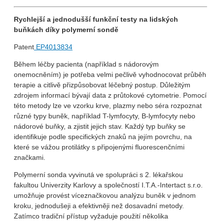
Rychlejší a jednodušší funkční testy na lidských
buňkách díky polymerní sondě
Patent
EP4013834
Během léčby pacienta (například s nádorovým
onemocněním) je potřeba velmi pečlivě vyhodnocovat průběh
terapie a citlivě přizpůsobovat léčebný postup. Důležitým
zdrojem informací bývají data z průtokové cytometrie. Pomocí
této metody lze ve vzorku krve, plazmy nebo séra rozpoznat
různé typy buněk, například T-lymfocyty, B-lymfocyty nebo
nádorové buňky, a zjistit jejich stav. Každý typ buňky se
identifikuje podle specifických znaků na jejím povrchu, na
které se vážou protilátky s připojenými fluorescenčními
značkami.
Polymerní sonda vyvinutá ve spolupráci s 2. lékařskou
fakultou Univerzity Karlovy a společností I.T.A.-Intertact s.r.o.
umožňuje provést víceznačkovou analýzu buněk v jednom
kroku, jednodušeji a efektivněji než dosavadní metody.
Zatímco tradiční přístup vyžaduje použití několika