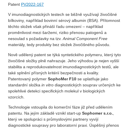
Patent
PV2022-167
V imunodiagnostických testech se běžně využívají živočišné
bílkoviny, například bovinní sérový albumin (BSA). Přítomnost
těchto složek však přináší řadu omezení – například
proměnlivost mezi šaržemi, riziko přenosu patogenů a
nesoulad s požadavky na tzv.
Animal Component Free
materiály, tedy produkty bez složek živočišného původu.
Nově udělený patent se týká syntetického polymeru, který tyto
živočišné složky plně nahrazuje. Jeho výhodou je nejen vyšší
stabilita a reprodukovatelnost imunodiagnostických testů, ale
také splnění přísných kritérií bezpečnosti a kvality.
Patentovaný polymer
SophoMer F10
se uplatňuje jako
standardní složka
in vitro
diagnostických souprav určených ke
spolehlivé detekci specifických molekul v biologických
vzorcích.
Technologie vstoupila do komerční fáze již před udělením
patentu. Na jejím základě vznikl start-up
Sophomer s.r.o.
,
který ve spolupráci s průmyslovými partnery vyvíjí
diagnostické soupravy pro laboratorní praxi. Úspěšný přenos