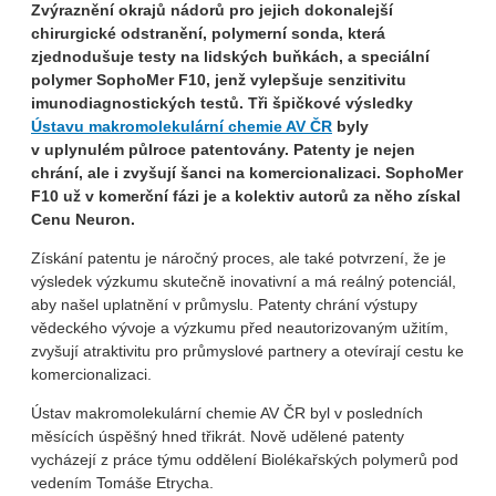
Zvýraznění okrajů nádorů pro jejich dokonalejší
chirurgické odstranění, polymerní sonda, která
zjednodušuje testy na lidských buňkách, a speciální
polymer SophoMer F10, jenž vylepšuje senzitivitu
imunodiagnostických testů. Tři špičkové výsledky
Ústavu makromolekulární chemie AV ČR
byly
v uplynulém půlroce patentovány. Patenty je nejen
chrání, ale i zvyšují šanci na komercionalizaci. SophoMer
F10 už v komerční fázi je a kolektiv autorů za něho získal
Cenu Neuron.
Získání patentu je náročný proces, ale také potvrzení, že je
výsledek výzkumu skutečně inovativní a má reálný potenciál,
aby našel uplatnění v průmyslu. Patenty chrání výstupy
vědeckého vývoje a výzkumu před neautorizovaným užitím,
zvyšují atraktivitu pro průmyslové partnery a otevírají cestu ke
komercionalizaci.
Ústav makromolekulární chemie AV ČR byl v posledních
měsících úspěšný hned třikrát. Nově udělené patenty
vycházejí z práce týmu oddělení Biolékařských polymerů pod
vedením Tomáše Etrycha.