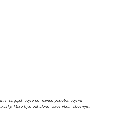
musí se jejich vejce co nejvíce podobat vejcím
e kukačky, které bylo odhaleno rákosníkem obecným.