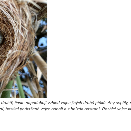
 druhů) často napodobují vzhled vajec jiných druhů ptáků. Aby uspěly, 
tní, hostitel podvržené vejce odhalí a z hnízda odstraní. Rozbité vejc