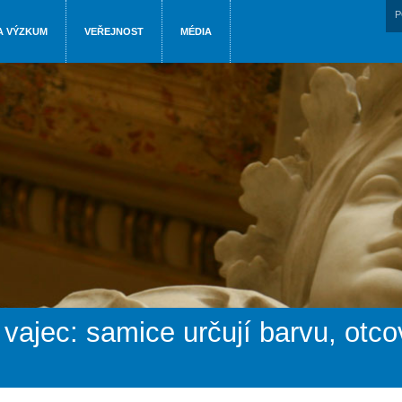
P
A VÝZKUM
VEŘEJNOST
MÉDIA
 vajec: samice určují barvu, ot