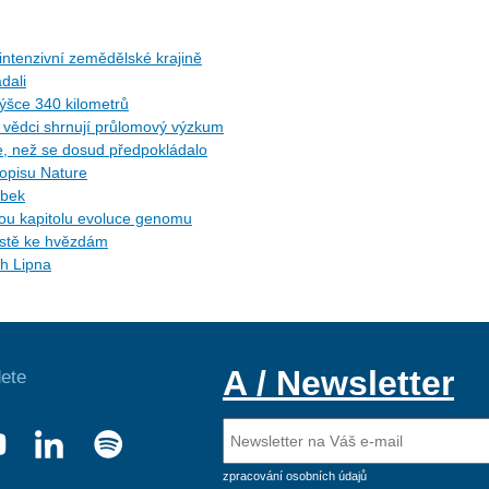
ntenzivní zemědělské krajině
dali
ýšce 340 kilometrů
ů: vědci shrnují průlomový výzkum
ce, než se dosud předpokládalo
sopisu Nature
ybek
ytou kapitolu evoluce genomu
cestě ke hvězdám
ch Lipna
A / Newsletter
ete
zpracování osobních údajů