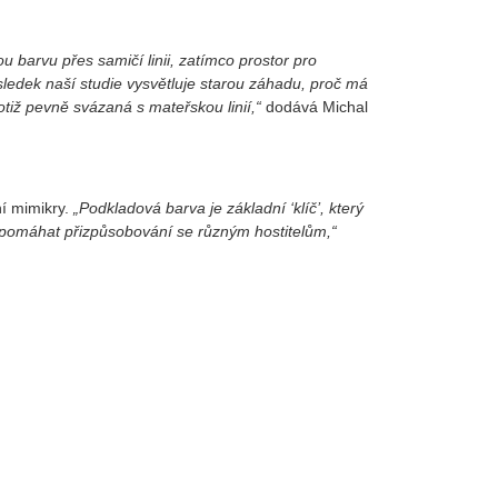
 barvu přes samičí linii, zatímco prostor pro
sledek naší studie vysvětluje starou záhadu, proč má
tiž pevně svázaná s mateřskou linií,“
dodává Michal
ní mimikry.
„Podkladová barva je základní ‘klíč’, který
apomáhat přizpůsobování se různým hostitelům,“