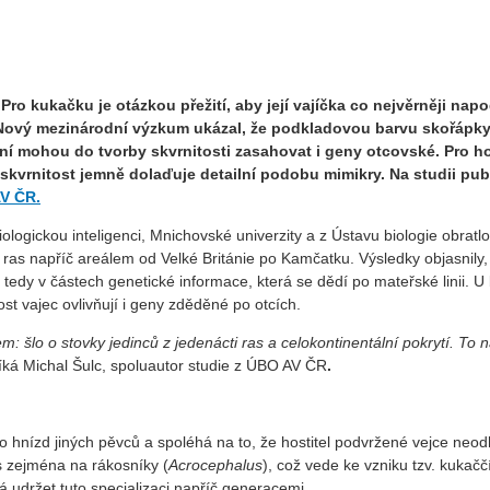
ro kukačku je otázkou přežití, aby její vajíčka co nejvěrněji napo
 Nový mezinárodní výzkum ukázal, že podkladovou barvu skořápk
í mohou do tvorby skvrnitosti zasahovat i geny otcovské. Pro ho
skvrnitost jemně dolaďuje detailní podobu mimikry. Na studii pu
AV ČR.
ologickou inteligenci, Mnichovské univerzity a z Ústavu biologie obr
ras napříč areálem od Velké Británie po Kamčatku. Výsledky objasnily,
dy v částech genetické informace, která se dědí po mateřské linii. U 
ost vajec ovlivňují i geny zděděné po otcích.
 šlo o stovky jedinců z jedenácti ras a celokontinentální pokrytí. To
íká Michal Šulc, spoluautor studie z ÚBO AV ČR
.
 hnízd jiných pěvců a spoléhá na to, že hostitel podvržené vejce neodh
ás zejména na rákosníky (
Acrocephalus
), což vede ke vzniku tzv. kukaččí
udržet tuto specializaci napříč generacemi