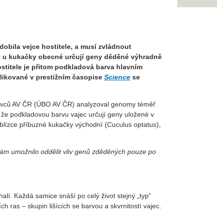
dobila vejce hostitele, a musí zvládnout
y u kukačky obecné určují geny děděné výhradně
stitele je přitom podkladová barva hlavním
blikované v prestižním časopise
Science
se
atlovců AV ČR (ÚBO AV ČR) analyzoval genomy téměř
 že podkladovou barvu vajec určují geny uložené v
blízce příbuzné kukačky východní (Cuculus optatus),
 nám umožnilo oddělit vliv genů zděděných pouze po
alí. Každá samice snáší po celý život stejný „typ“
ch ras – skupin lišících se barvou a skvrnitostí vajec.