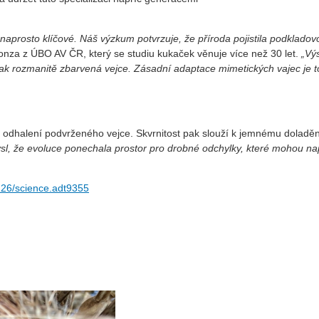
aprosto klíčové. Náš výzkum potvrzuje, že příroda pojistila podkladovou
onza z ÚBO AV ČR, který se studiu kukaček věnuje více než 30 let.
„Vý
tak rozmanitě zbarvená vejce. Zásadní adaptace mimetických vajec je to
k odhalení podvrženého vejce. Skvrnitost pak slouží k jemnému doladě
ysl, že evoluce ponechala prostor pro drobné odchylky, které mohou n
1126/science.adt9355