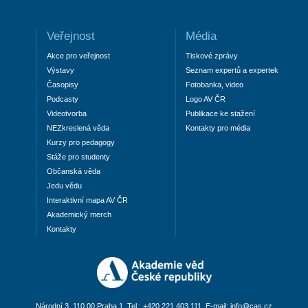
Veřejnost
Média
Akce pro veřejnost
Tiskové zprávy
Výstavy
Seznam expertů a expertek
Časopisy
Fotobanka, video
Podcasty
Logo AV ČR
Videotvorba
Publikace ke stažení
NEZkreslená věda
Kontakty pro média
Kurzy pro pedagogy
Stáže pro studenty
Občanská věda
Jedu vědu
Interaktivní mapa AV ČR
Akademický merch
Kontakty
Národní 3, 110 00 Praha 1, Tel.: +420 221 403 111, E-mail:
info@cas.cz