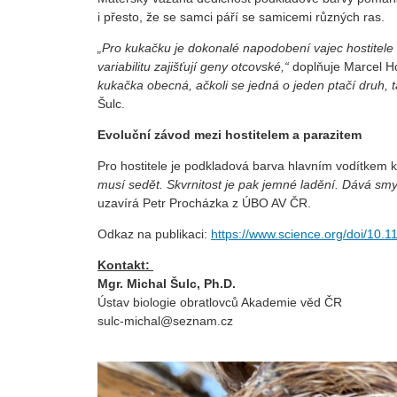
i přesto, že se samci páří se samicemi různých ras.
„Pro kukačku je dokonalé napodobení vajec hostitele n
variabilitu zajišťují geny otcovské,“
doplňuje Marcel H
kukačka obecná, ačkoli se jedná o jeden ptačí druh, 
Šulc.
Evoluční závod mezi hostitelem a parazitem
Pro hostitele je podkladová barva hlavním vodítkem 
musí sedět. Skvrnitost je pak jemné ladění. Dává sm
uzavírá Petr Procházka z ÚBO AV ČR.
Odkaz na publikaci:
https://www.science.org/doi/10.
Kontakt:
Mgr. Michal Šulc, Ph.D.
Ústav biologie obratlovců Akademie věd ČR
sulc-michal@seznam.cz