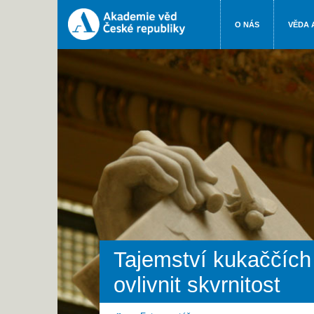
O NÁS
VĚDA 
Tajemství kukaččích
ovlivnit skvrnitost