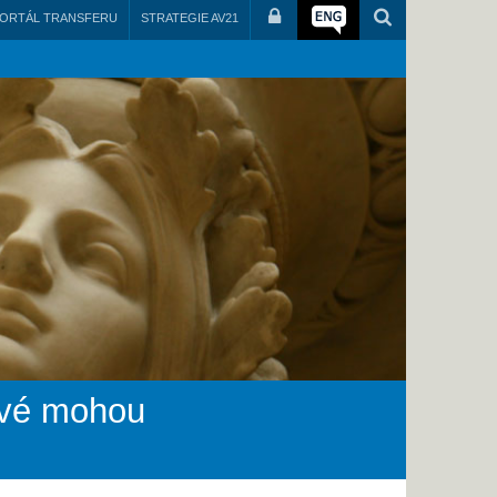
ORTÁL TRANSFERU
STRATEGIE AV21
cové mohou