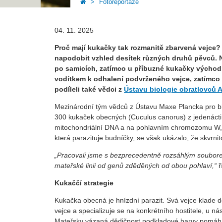
Fotoreportáže
04. 11. 2025
Proč mají kukačky tak rozmanitě zbarvená vejce? P
napodobit vzhled desítek různých druhů pěvců.
po samicích, zatímco u příbuzné kukačky východn
vodítkem k odhalení podvrženého vejce, zatímco 
podíleli také vědci z
Ústavu biologie obratlovců 
Mezinárodní tým vědců z Ústavu Maxe Plancka pro bi
300 kukaček obecných (Cuculus canorus) z jedenácti 
mitochondriální DNA a na pohlavním chromozomu W, te
která parazituje budníčky, se však ukázalo, že skvrnit
„Pracovali jsme s bezprecedentně rozsáhlým souborem:
mateřské linii od genů zděděných od obou pohlaví,“
ř
Kukaččí strategie
Kukačka obecná je hnízdní parazit. Svá vejce klade do
vejce a specializuje se na konkrétního hostitele, u n
Mateřsky vázaná dědičnost podkladové barvy pomáhá 