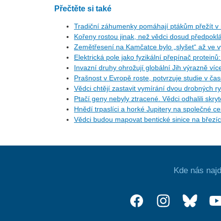
Přečtěte si také
Tradiční záhumenky pomáhají ptákům přežít v i
Kořeny rostou jinak, než vědci dosud předpoklá
Zemětřesení na Kamčatce bylo „slyšet“ až ve v
Elektrická pole jako fyzikální přepínač protein
Invazní druhy ohrožují globální Jih výrazně ví
Prašnost v Evropě roste, potvrzuje studie v ča
Vědci chtějí zastavit vymírání dvou drobných r
Ptačí geny nebyly ztracené. Vědci odhalili skr
Hnědí trpaslíci a horké Jupitery na společné 
Vědci budou mapovat bentické sinice na březí
Kde nás najd