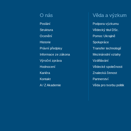
O nás
Věda a výzkum
Poslání
Podpora výzkumu
Struktura
Vědecký titul DSc.
Ocenění
Pomoc Ukrajině
Historie
Spolupráce
Právní předpisy
Transfer technologií
Informace ze zákona
Mezinárodní vztahy
Výroční zpráva
Vzdělávání
Hodnocení
Vědecké společnosti
Kariéra
Znalecká činnost
Kontakt
Partnerství
A / Z Akademie
Věda pro tvorbu politik