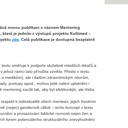
vydává novou publikaci s názvem Mentoring
, která je jedním z výstupů projektu Kultimed –
ojektu
zde
. Celá publikace je dostupná bezplatně
r textu směřuje k podpoře služebně mladších lékařů a
jehož rámci tato příručka vznikla. Přesto v textu
kám a medikům), ale i dalším zdravotnickým oborům,
dy, postupy apod., mohou jistě nalézt uplatnění i
entoring zacílit tak, aby byl efektivnější, ale třeba
respekt k individualitě všech mentees, jejich životním
ě (nejen) genderově citlivě – tento koncept v textu
nění a prosazování faktické rovnosti nejen žen a
ných forem potenciálního strukturálního znevýhodnění.