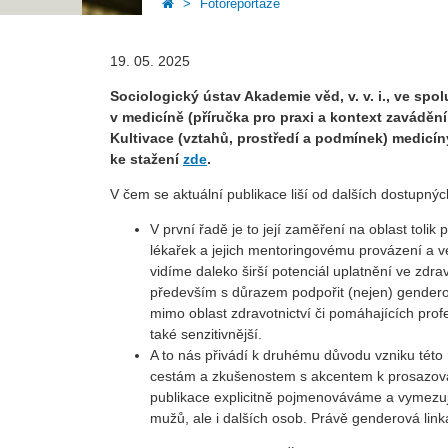
Fotoreportáže
19. 05. 2025
Sociologický ústav Akademie věd, v. v. i., ve spo
v medicíně (příručka pro praxi a kontext zaváděn
Kultivace (vztahů, prostředí a podmínek) medic
ke stažení
zde
.
V čem se aktuální publikace liší od dalších dostupnýc
V první řadě je to její zaměření na oblast tolik
lékařek a jejich mentoringovému provázení a ve
vidíme daleko širší potenciál uplatnění ve zdr
především s důrazem podpořit (nejen) genderově
mimo oblast zdravotnictví či pomáhajících profe
také senzitivnější.
A to nás přivádí k druhému důvodu vzniku této m
cestám a zkušenostem s akcentem k prosazování 
publikace explicitně pojmenováváme a vymezuj
mužů, ale i dalších osob. Právě genderová linka