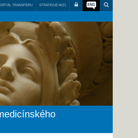
ORTÁL TRANSFERU
STRATEGIE AV21
 medicínského