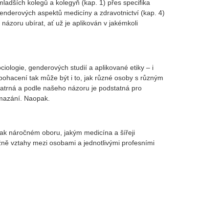
adších kolegů a kolegyň (kap. 1) přes specifika
enderových aspektů medicíny a zdravotnictví (kap. 4)
názoru ubírat, ať už je aplikován v jakémkoli
ciologie, genderových studií a aplikované etiky – i
bohacení tak může být i to, jak různé osoby s různým
 patrná a podle našeho názoru je podstatná pro
ymazání. Naopak.
tak náročném oboru, jakým medicína a šířeji
ážně vztahy mezi osobami a jednotlivými profesními