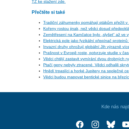
TZ ke stažení zde.
Přečtěte si také
Tradiční záhumenky pomáhají ptákům přežít v i
Kořeny rostou jinak, než vědci dosud předpoklá
Zemětřesení na Kamčatce bylo „slyšet“ až ve v
Elektrická pole jako fyzikální přepínač protein
Invazní druhy ohrožují globální Jih výrazně ví
Prašnost v Evropě roste, potvrzuje studie v ča
Vědci chtějí zastavit vymírání dvou drobných r
Ptačí geny nebyly ztracené. Vědci odhalili skr
Hnědí trpaslíci a horké Jupitery na společné 
Vědci budou mapovat bentické sinice na březí
Kde nás najd