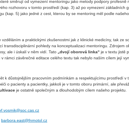
 které směrují od vymezení mentoringu jako metody podpory profesně ml
ého rozhovoru v tomto prostředí (kap. 3) až po vymezení základních g
u (kap. 5) jako jedné z cest, kterou by se mentoring měl podle našeho 
 vzděláním a praktickými zkušenostmi jak z klinické medicíny, tak ze so
í transdisciplinární pohledy na konceptualizaci mentoringu. Zdrojem o
, ale i úskalí v něm vidí. Tato
„dvojí oborová linka“
je v textu jistě
i v rámci závěrečné editace celého textu tak nebylo naším cílem její v
pět k důstojnějším pracovním podmínkám a respektujícímu prostředí v 
či o pacienty a pacientky, jakkoli je v tomto oboru primární, ale přev
ultivace
je ostatně společným a dlouhodobým cílem našeho projektu.
ef.vosmik@soc.cas.cz
,
barbora.east@fnmotol.cz