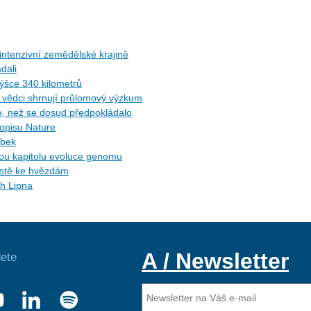
ntenzivní zemědělské krajině
dali
ýšce 340 kilometrů
ů: vědci shrnují průlomový výzkum
ce, než se dosud předpokládalo
sopisu Nature
ybek
ytou kapitolu evoluce genomu
cestě ke hvězdám
ch Lipna
A / Newsletter
ete