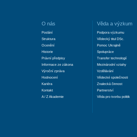
O nás
Věda a výzkum
Poslání
Podpora výzkumu
Struktura
Vědecký titul DSc.
Ocenění
Pomoc Ukrajině
Historie
Spolupráce
Právní předpisy
Transfer technologií
Informace ze zákona
Mezinárodní vztahy
Výroční zpráva
Vzdělávání
Hodnocení
Vědecké společnosti
Kariéra
Znalecká činnost
Kontakt
Partnerství
A / Z Akademie
Věda pro tvorbu politik