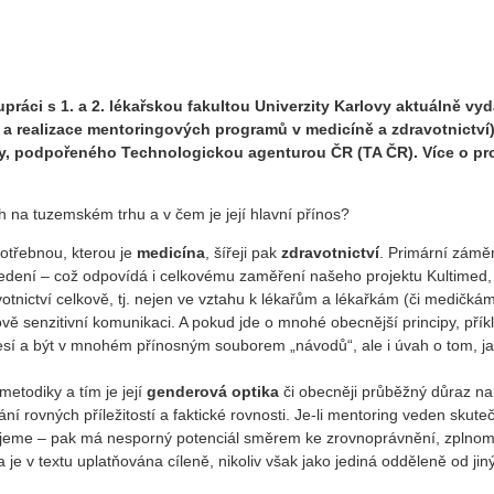
lupráci s 1. a 2. lékařskou fakultou Univerzity Karlovy aktuálně 
í a realizace mentoringových programů v medicíně a zdravotnictví)
íny, podpořeného Technologickou agenturou ČR (TA ČR). Více o pr
h na tuzemském trhu a v čem je její hlavní přínos?
 potřebnou, kterou je
medicína
, šířeji pak
zdravotnictví
. Primární zámě
dení – což odpovídá i celkovému zaměření našeho projektu Kultimed, v 
avotnictví celkově, tj. nejen ve vztahu k lékařům a lékařkám (či medič
 senzitivní komunikaci. A pokud jde o mnohé obecnější principy, příkla
sí a být v mnohém přínosným souborem „návodů“, ale i úvah o tom, jak m
etodiky a tím je její
genderová optika
či obecněji průběžný důraz na 
rovných příležitostí a faktické rovnosti. Je-li mentoring veden skutečn
eme – pak má nesporný potenciál směrem ke zrovnoprávnění, zplnomoc
 je v textu uplatňována cíleně, nikoliv však jako jediná odděleně od ji