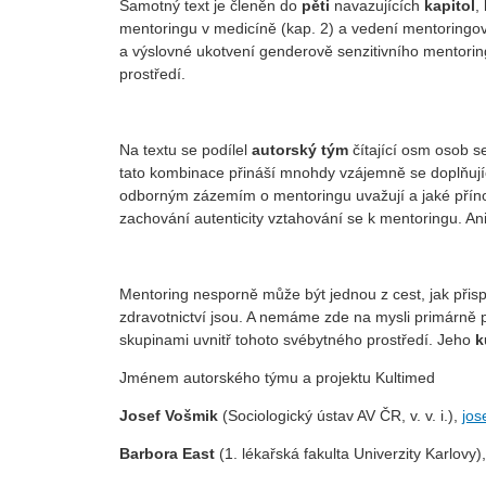
Samotný text je členěn do
pěti
navazujících
kapitol
,
mentoringu v medicíně (kap. 2) a vedení mentoringov
a výslovné ukotvení genderově senzitivního mentoring
prostředí.
Na textu se podílel
autorský tým
čítající osm osob se
tato kombinace přináší mnohdy vzájemně se doplňujíc
odborným zázemím o mentoringu uvažují a jaké přínosy
zachování autenticity vztahování se k mentoringu. An
Mentoring nesporně může být jednou z cest, jak přis
zdravotnictví jsou. A nemáme zde na mysli primárně pé
skupinami uvnitř tohoto svébytného prostředí. Jeho
k
Jménem autorského týmu a projektu Kultimed
Josef Vošmik
(Sociologický ústav AV ČR, v. v. i.),
jos
Barbora East
(1. lékařská fakulta Univerzity Karlovy)