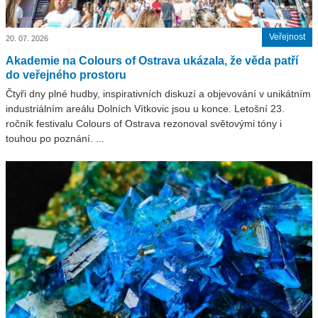
Veřejnost
20. 07. 2026
Akademie na Colours of Ostrava ukázala, že věda patří
do veřejného prostoru
Čtyři dny plné hudby, inspirativních diskuzí a objevování v unikátním
industriálním areálu Dolních Vítkovic jsou u konce. Letošní 23.
ročník festivalu Colours of Ostrava rezonoval světovými tóny i
touhou po poznání. ...