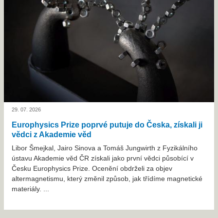
29. 07. 2026
Europhysics Prize poprvé putuje do Česka, získali ji
vědci z Akademie věd
Libor Šmejkal, Jairo Sinova a Tomáš Jungwirth z Fyzikálního
ústavu Akademie věd ČR získali jako první vědci působící v
Česku Europhysics Prize. Ocenění obdrželi za objev
altermagnetismu, který změnil způsob, jak třídíme magnetické
materiály. ...