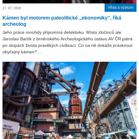
Věda a výzkum
27. 07. 2026
Kámen byl motorem paleolitické „ekonomiky“, říká
archeolog
Jeho práce mnohdy připomíná detektivku. Místo zločinců ale
Jaroslav Bartík z brněnského Archeologického ústavu AV ČR pátrá
po stopách života pravěkých civilizací. Co na ně dokáže prásknout
obyčejný kámen? ...