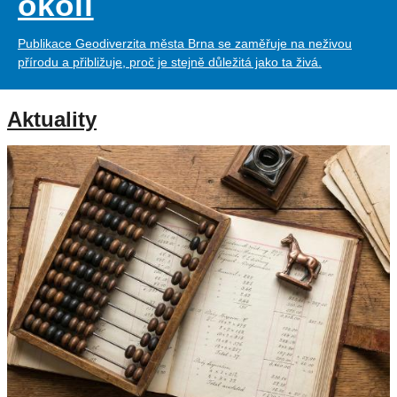
okolí
Publikace Geodiverzita města Brna se zaměřuje na neživou
přírodu a přibližuje, proč je stejně důležitá jako ta živá.
Aktuality