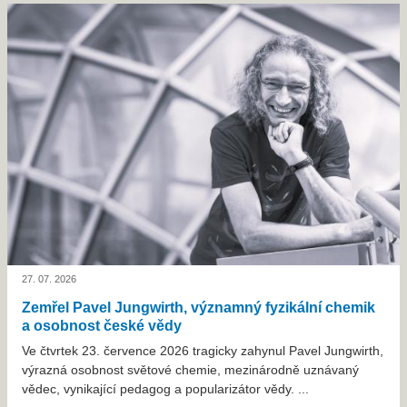
27. 07. 2026
Zemřel Pavel Jungwirth, významný fyzikální chemik
a osobnost české vědy
Ve čtvrtek 23. července 2026 tragicky zahynul Pavel Jungwirth,
výrazná osobnost světové chemie, mezinárodně uznávaný
vědec, vynikající pedagog a popularizátor vědy. ...