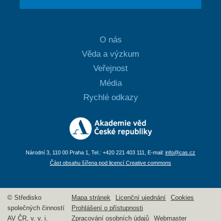
O nás
Věda a výzkum
Veřejnost
Média
Rychlé odkazy
Národní 3, 110 00 Praha 1, Tel.: +420 221 403 111, E-mail:
info@cas.cz
Část obsahu šířena pod licencí Creative commons
© Středisko
Mapa stránek
Licenční ujednání
Cookies
společných činností
Prohlášení o přístupnosti
AV ČR, v. v. i.
Zpracování osobních údajů
Webmaster