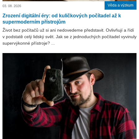
Věda a výzkum
03. 08. 2026
Zrození digitální éry: od kuličkových počítadel až k
supermoderním přístrojům
Život bez počítačů už si ani nedovedeme představit. Ovlivňují a řídí
v podstatě celý lidský svět. Jak se z jednoduchých počítadel vyvinuly
supervýkonné přístroje? ...