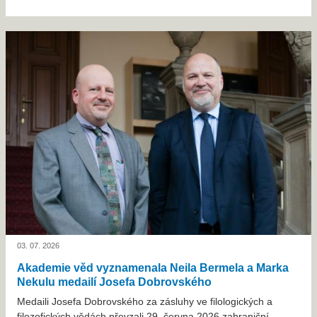
03. 07. 2026
Akademie věd vyznamenala Neila Bermela a Marka
Nekulu medailí Josefa Dobrovského
Medaili Josefa Dobrovského za zásluhy ve filologických a
filozofických vědách převzali 29. června 2026 zahraniční