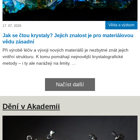
Věda a výzkum
17. 07. 2026
Jak se čtou krystaly? Jejich znalost je pro materiálovou
vědu zásadní
Při výrobě léčiv a vývoji nových materiálů je nezbytné znát jejich
vnitřní strukturu. K tomu pomáhají nejnovější krystalografické
metody – i ty ale narážejí na limity. ...
Načíst další
Dění v Akademii