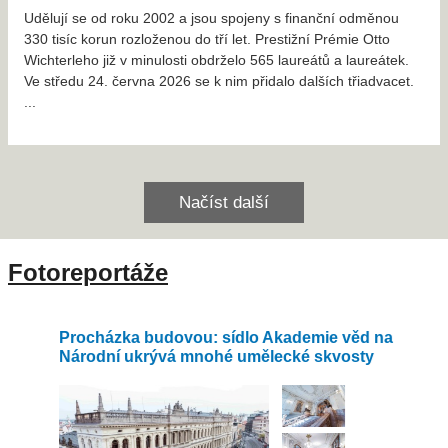
Udělují se od roku 2002 a jsou spojeny s finanční odměnou
330 tisíc korun rozloženou do tří let. Prestižní Prémie Otto
Wichterleho již v minulosti obdrželo 565 laureátů a laureátek.
Ve středu 24. června 2026 se k nim přidalo dalších třiadvacet.
...
Načíst další
Fotoreportáže
d na
Co ukrývá Vyšehrad? Archeologové zkoumají
O
ty
národní památku už více než 100 let
z